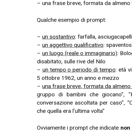
– una frase breve, formata da almeno t
Qualche esempio di prompt:
–
un sostantivo
: farfalla, asciugacape
–
un aggettivo qualificativo
: spaventoso
–
un luogo (reale o immaginario)
: Bolo
disabitato, sulle rive del Nilo
–
un tempo o periodo di tempo
: età v
5 ottobre 1962, un anno e mezzo
–
una frase breve, formata da almeno t
gruppo di bambini che giocano”, “
conversazione ascoltata per caso”, “C
che quella era l’ultima volta”
Ovviamente i prompt che indicate
non