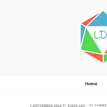
Salta
al
contenuto
LANDE DI 
La comunità italiana dai fan per 
Home
PUBBLICATO
1 SETTEMBRE 2024
DI
STAFF LDF
- 34 COMME