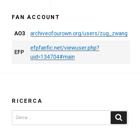
FAN ACCOUNT
AO3
archiveofourown.org/users/zug_zwang
efpfanfic.net/viewuser.php?
EFP
uid=134704#main
RICERCA
Cerca