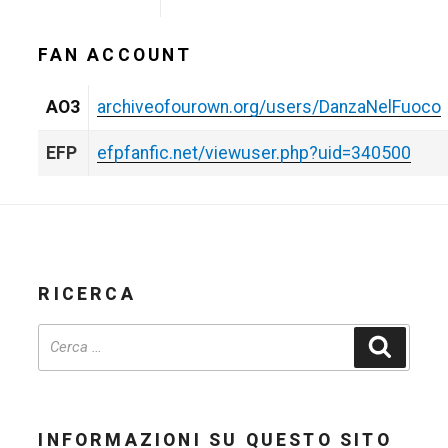
FAN ACCOUNT
AO3
archiveofourown.org/users/DanzaNelFuoco
EFP
efpfanfic.net/viewuser.php?uid=340500
RICERCA
Cerca
INFORMAZIONI SU QUESTO SITO