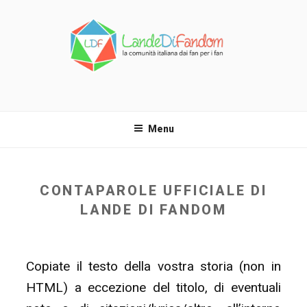
Salta
al
contenuto
LANDE DI FANDOM
La comunità italiana dai fan per i fan!
Menu
CONTAPAROLE UFFICIALE DI
LANDE DI FANDOM
Copiate il testo della vostra storia (non in
HTML) a eccezione del titolo, di eventuali