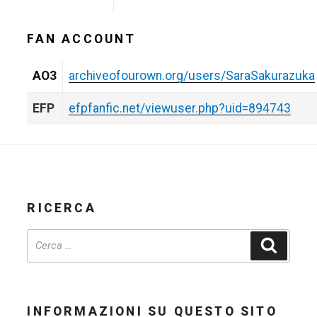
FAN ACCOUNT
AO3
archiveofourown.org/users/SaraSakurazuka
EFP
efpfanfic.net/viewuser.php?uid=894743
RICERCA
Cerca
INFORMAZIONI SU QUESTO SITO