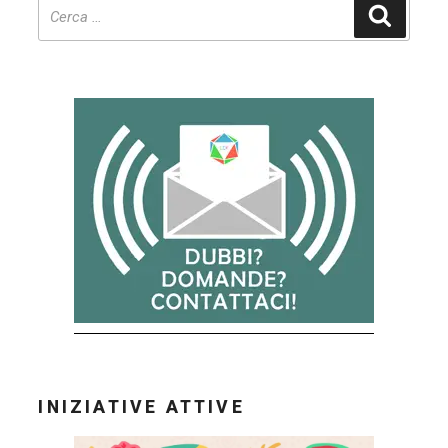
Cerca
con
noi?
–
Richiesta
Cambi
Prompt
&
Calendario”
INIZIATIVE ATTIVE