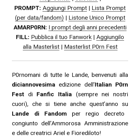
PROMPT:
Aggiungi Prompt
|
Lista Prompt
(per data/fandom)
|
Listone Unico Prompt
AMARP0RN:
I prompt degli anni precedenti
FILL:
Pubblica il tuo Fanwork
|
Aggiungilo
alla Masterlist
|
Masterlist P0rn Fest
P0rnomani di tutte le Lande, benvenuti alla
diciannovesima
edizione dell’
Italian P0rn
Fest
di
Fanfic Italia
(sempre nei nostri
cuori), che si tiene anche quest’anno su
Lande di Fandom
per regio decreto
congiunto dell’Ammorosa Amministrazione
e delle creatrici Ariel e Fiorediloto!