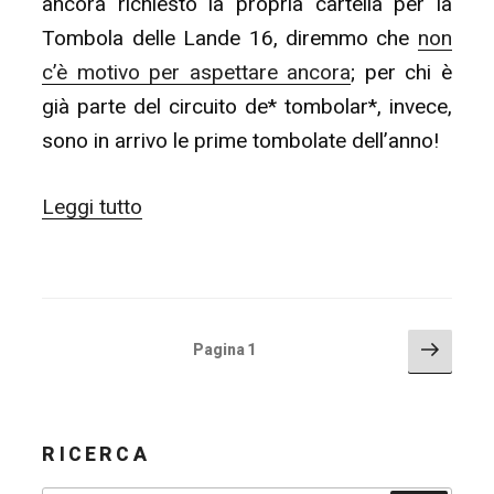
ancora richiesto la propria cartella per la
Tombola delle Lande 16, diremmo che
non
c’è motivo per aspettare ancora
; per chi è
già parte del circuito de* tombolar*, invece,
sono in arrivo le prime tombolate dell’anno!
“La
Leggi tutto
Tombola
delle
Lande
16
PAGINAZIONE
Pagin
Pagina
1
succe
DEGLI
–
ARTICOLI
Giocate
a
RICERCA
Tombola