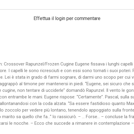
Effettua il login per commentare
rossover Rapunzel/Frozen Cugine Eugene fissava i lunghi capelli biond
. I capelli le sono ricresciuti e con essi sono tornati i suoi poteri. Pe
re. Lei è stata in grado di farmi sognare, di darmi uno scopo per cui v
si aggrappò al timone per mantenersi in piedi. “Eugene, sei sicuro ch
cugine, non tentare di ucciderle” domandò Rapunzel. Il vento le gonfi
on entrambe le mani. Eugene rispose: “Certamente”. Pascal, sulla sua s
iù, allontanandosi con la coda alzata. “Sa essere fastidioso quanto Ma
a lo zoccolo per vedere più lontano, tenendolo appoggiato sulla fronte
marito sa quello che fa…” lo rassicurò. – … Forse… – concluse la fras
ncarsi le nocche. – Ecco che succede a rimanere in contemplazione –