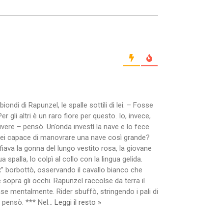
i di Rapunzel, le spalle sottili di lei. – Fosse
r gli altri è un raro fiore per questo. Io, invece,
ivere – pensò. Un’onda investì la nave e lo fece
e sei capace di manovrare una nave così grande?
ava la gonna del lungo vestito rosa, la giovane
palla, lo colpì al collo con la lingua gelida.
x” borbottò, osservando il cavallo bianco che
 sopra gli occhi. Rapunzel raccolse da terra il
e mentalmente. Rider sbuffò, stringendo i pali di
 pensò. *** Nel
…
Leggi il resto »