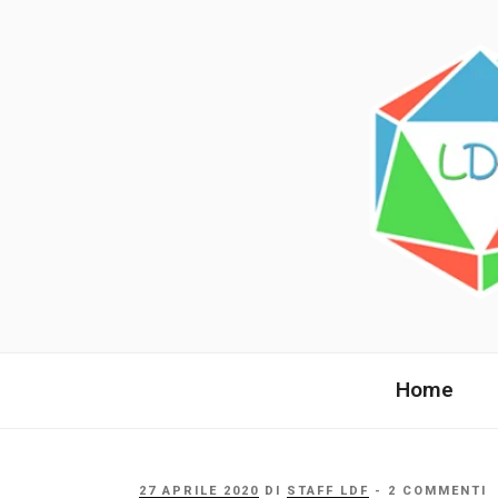
Salta
al
contenuto
LANDE DI 
La comunità italiana dai fan per 
Home
PUBBLICATO
27 APRILE 2020
DI
STAFF LDF
- 2 COMMENTI