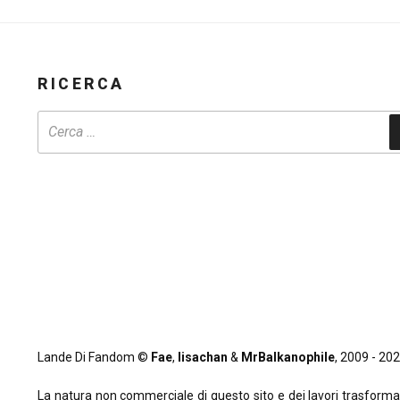
RICERCA
Lande Di Fandom ©
Fae
,
lisachan
&
MrBalkanophile
, 2009 - 2026
La natura non commerciale di questo sito e dei lavori trasformativi