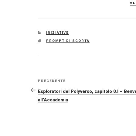
va
CATEGORIE
INIZIATIVE
TAG
PROMPT DI SCORTA
NAVIGAZIONE
Articolo
PRECEDENTE
ARTICOLI
precedente:
Esploratori del Polyverso, capitolo 0.I – Benv
all’Accademia