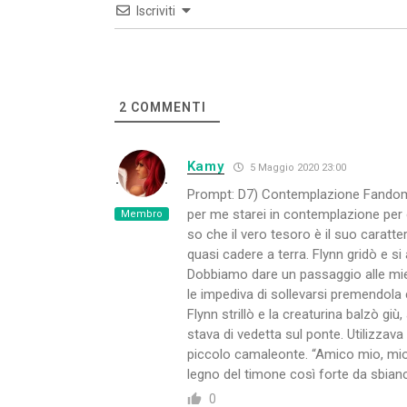
Iscriviti
2
COMMENTI
Kamy
5 Maggio 2020 23:00
Prompt: D7) Contemplazione Fandom: C
per me starei in contemplazione per ore
Membro
so che il vero tesoro è il suo caratte
quasi cadere a terra. Flynn gridò e 
Dobbiamo dare un passaggio alle mie 
le impediva di sollevarsi premendola c
Flynn strillò e la creaturina balzò g
stava di vedetta sul ponte. Utilizzav
piccolo camaleonte. “Amico mio, mio 
legno del timone così forte da sbia
0