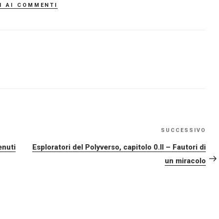
i ai commenti
SUCCESSIVO
Art
su
enuti
Esploratori del Polyverso, capitolo 0.II – Fautori di
un miracolo