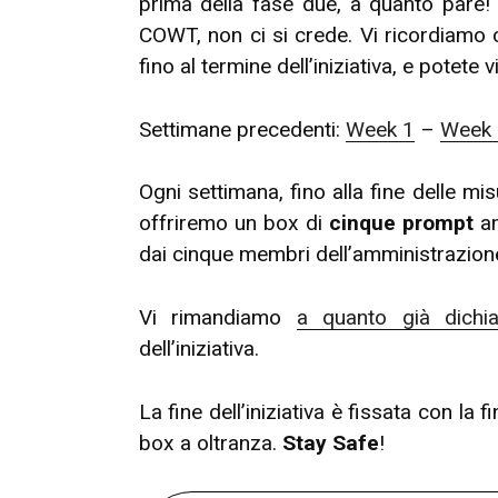
prima della fase due, a quanto pare! 
COWT, non ci si crede. Vi ricordiamo 
fino al termine dell’iniziativa, e potete
Settimane precedenti:
Week 1
–
Week 
Ogni settimana, fino alla fine delle m
offriremo un box di
cinque prompt
am
dai cinque membri dell’amministrazione
Vi rimandiamo
a quanto già dichi
dell’iniziativa.
La fine dell’iniziativa è fissata con l
box a oltranza.
Stay Safe
!