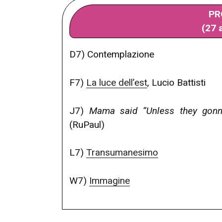
PR
(27 
D7) Contemplazione
F7)
La luce dell’est
, Lucio Battisti
J7)
Mama said “Unless they gonna
(RuPaul)
L7)
Transumanesimo
W7)
Immagine