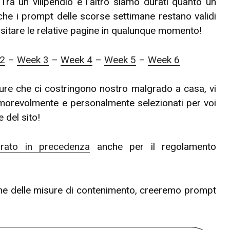
Tra un vilipendio e l’altro siamo durati quanto un
che i prompt delle scorse settimane restano validi
 visitare le relative pagine in qualunque momento!
2
–
Week 3
–
Week 4
–
Week 5
–
Week 6
isure che ci costringono nostro malgrado a casa, vi
orevolmente e personalmente selezionati per voi
 del sito!
arato in precedenza
anche per il regolamento
a fine delle misure di contenimento, creeremo prompt