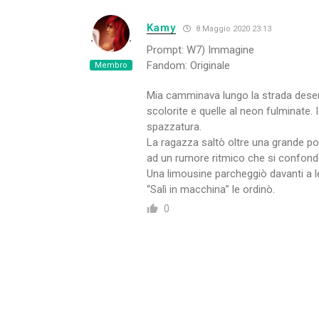
Kamy
8 Maggio 2020 23:13
Prompt: W7) Immagine
Fandom: Originale
Membro
Mia camminava lungo la strada desert
scolorite e quelle al neon fulminate.
spazzatura.
La ragazza saltò oltre una grande poz
ad un rumore ritmico che si confonde
Una limousine parcheggiò davanti a le
“Salì in macchina” le ordinò.
0