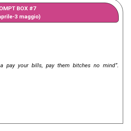
OMPT BOX #7
aprile-3 maggio)
 pay your bills, pay them bitches no mind”.