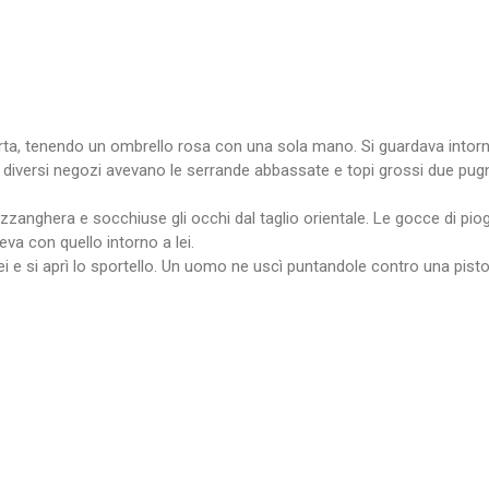
a, tenendo un ombrello rosa con una sola mano. Si guardava intorno,
 I diversi negozi avevano le serrande abbassate e topi grossi due pug
zanghera e socchiuse gli occhi dal taglio orientale. Le gocce di pio
va con quello intorno a lei.
i e si aprì lo sportello. Un uomo ne uscì puntandole contro una pisto