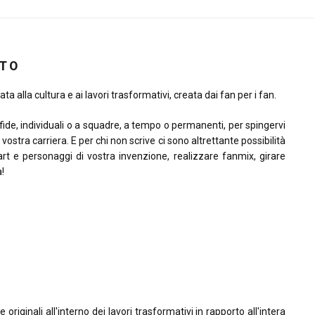
ITO
ta alla cultura e ai lavori trasformativi, creata dai fan per i fan.
sfide, individuali o a squadre, a tempo o permanenti, per spingervi
la vostra carriera. E per chi non scrive ci sono altrettante possibilità
rt e personaggi di vostra invenzione, realizzare fanmix, girare
à!
riginali all'interno dei lavori trasformativi in rapporto all'intera