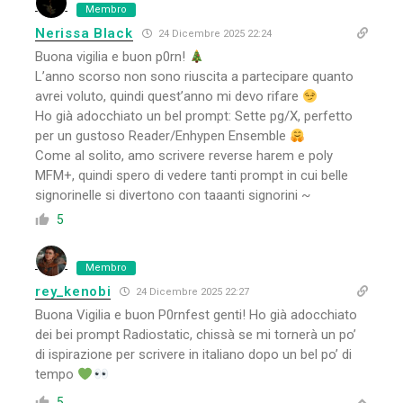
Membro
Nerissa Black
24 Dicembre 2025 22:24
Buona vigilia e buon p0rn!
L’anno scorso non sono riuscita a partecipare quanto
avrei voluto, quindi quest’anno mi devo rifare
Ho già adocchiato un bel prompt: Sette pg/X, perfetto
per un gustoso Reader/Enhypen Ensemble
Come al solito, amo scrivere reverse harem e poly
MFM+, quindi spero di vedere tanti prompt in cui belle
signorinelle si divertono con taaanti signorini ~
5
Membro
rey_kenobi
24 Dicembre 2025 22:27
Buona Vigilia e buon P0rnfest genti! Ho già adocchiato
dei bei prompt Radiostatic, chissà se mi tornerà un po’
di ispirazione per scrivere in italiano dopo un bel po’ di
tempo
5