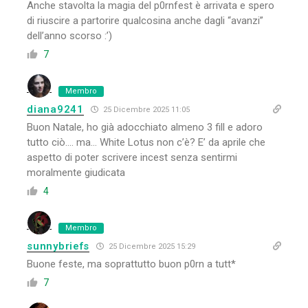
Anche stavolta la magia del p0rnfest è arrivata e spero
di riuscire a partorire qualcosina anche dagli “avanzi”
dell’anno scorso :’)
7
Membro
diana9241
25 Dicembre 2025 11:05
Buon Natale, ho già adocchiato almeno 3 fill e adoro
tutto ciò…. ma… White Lotus non c’è? E’ da aprile che
aspetto di poter scrivere incest senza sentirmi
moralmente giudicata
4
Membro
sunnybriefs
25 Dicembre 2025 15:29
Buone feste, ma soprattutto buon p0rn a tutt*
7