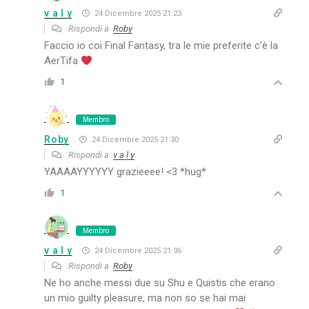
v a l y
24 Dicembre 2025 21:23
Rispondi a
Roby
Faccio io coi Final Fantasy, tra le mie preferite c’è la
AerTifa
1
Membro
Roby
24 Dicembre 2025 21:30
Rispondi a
v a l y
YAAAAYYYYYY grazieeee! <3 *hug*
1
Membro
v a l y
24 Dicembre 2025 21:36
Rispondi a
Roby
Ne ho anche messi due su Shu e Quistis che erano
un mio guilty pleasure, ma non so se hai mai