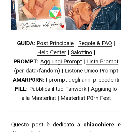
GUIDA:
Post Principale
|
Regole & FAQ
|
Help Center
|
Salottino
|
PROMPT:
Aggiungi Prompt
|
Lista Prompt
(per data/fandom)
|
Listone Unico Prompt
AMARP0RN:
I prompt degli anni precedenti
FILL:
Pubblica il tuo Fanwork
|
Aggiungilo
alla Masterlist
|
Masterlist P0rn Fest
Questo post è dedicato a
chiacchiere e