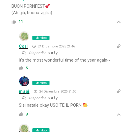
BUON PORNFEST
(Ah già, buona vigilia)
11
Membro
Cori
24 Dicembre 2025 21:46
Rispondi a
v a l y
it’s the most wonderful time of the year again~
5
Membro
mapi
24 Dicembre 2025 21:53
Rispondi a
v a l y
Sisi natale okay USCITE IL PORN
8
Membro