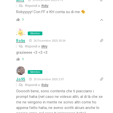
25 Dicembre 2025 0:15
Rispondi a
Roby
Robyyyyy! Con FF e KH conta su di me
1
Membro
Roby
26 Dicembre 2025 20:54
Rispondi a
Miry
grazieeee <3 <3 <3
1
Membro
Jo95
25 Dicembre 2025 2:07
Rispondi a
Roby
Oooooh bene, sono contenta che ti piacciano i
prompt haha (nel caso ne volessi altri, al di là che se
me ne vengono in mente ne scrivo altri come ho
appena fatto haha, ne avevo scritti alcuni anche lo