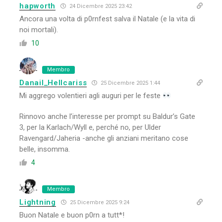
hapworth
24 Dicembre 2025 23:42
Ancora una volta di p0rnfest salva il Natale (e la vita di
noi mortali).
10
Membro
Danail_Hellcariss
25 Dicembre 2025 1:44
Mi aggrego volentieri agli auguri per le feste
Rinnovo anche l’interesse per prompt su Baldur’s Gate
3, per la Karlach/Wyll e, perché no, per Ulder
Ravengard/Jaheria -anche gli anziani meritano cose
belle, insomma.
4
Membro
Lightning
25 Dicembre 2025 9:24
Buon Natale e buon p0rn a tutt*!