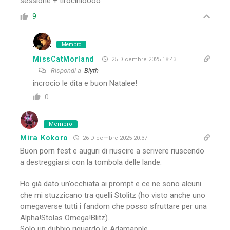
sessione + tirocinioooo
9
Membro
MissCatMorland
25 Dicembre 2025 18:43
Rispondi a
Blyth
incrocio le dita e buon Natalee!
0
Membro
Mira Kokoro
26 Dicembre 2025 20:37
Buon porn fest e auguri di riuscire a scrivere riuscendo
a destreggiarsi con la tombola delle lande.
Ho già dato un’occhiata ai prompt e ce ne sono alcuni
che mi stuzzicano tra quelli Stolitz (ho visto anche uno
omegaverse tutti i fandom che posso sfruttare per una
Alpha!Stolas Omega!Blitz).
Solo un dubbio riguardo le Adamapple.