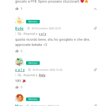
giocato a FF8. Spero possano stuzzicarti
1
Membro
Roby
24 Dicembre 2025 22:01
Rispondi a
v a l y
quistis ricordo bene, shu ho googlato e che dire,
approvate kekeke <3
0
Membro
v a l y
25 Dicembre 2025 16:32
Rispondi a
Roby
YAY
0
Membro
Miry