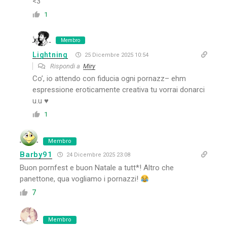
<3
1
Membro
Lightning
25 Dicembre 2025 10:54
Rispondi a
Miry
Co’, io attendo con fiducia ogni pornazz– ehm
espressione eroticamente creativa tu vorrai donarci
u.u ♥
1
Membro
Barby91
24 Dicembre 2025 23:08
Buon pornfest e buon Natale a tutt*! Altro che
panettone, qua vogliamo i pornazzi!
7
Membro