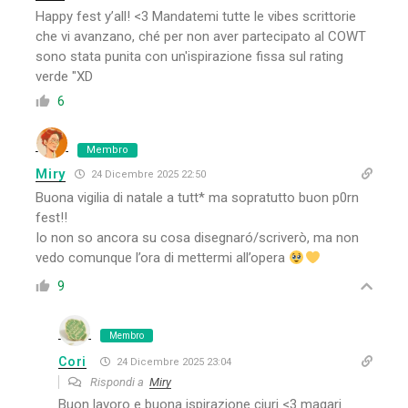
Happy fest y’all! <3 Mandatemi tutte le vibes scrittorie
che vi avanzano, ché per non aver partecipato al COWT
sono stata punita con un'ispirazione fissa sul rating
verde "XD
6
Membro
Miry
24 Dicembre 2025 22:50
Buona vigilia di natale a tutt* ma sopratutto buon p0rn
fest!!
Io non so ancora su cosa disegnaró/scriverò, ma non
vedo comunque l’ora di mettermi all’opera
9
Membro
Cori
24 Dicembre 2025 23:04
Rispondi a
Miry
Buon lavoro e buona ispirazione ciuri <3 magari