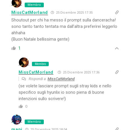
Membro
MissCatMorland
25 Dicembre 2025 17:35
Shoutout per chi ha messo il prompt sulla danceracha!
sono tanto tanto tentata ma dall’altra preferirei leggerlo
ahhaha
(Buon Natale bellissima gente)
1
Membro
MissCatMorland
25 Dicembre 2025 17:36
Rispondi a
MissCatMorland
(se volete lasciare prompt sugli stray kids e nello
specifico sugli hyunlix io sono piena di buone
intenzioni sullo scrivere!)
0
Membro
mapi
25 Dicembre 2025 18:04