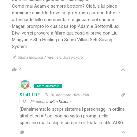
Come mai Adam è sempre bottom? Cioè, a lui piace
dominare quindi lo trovo un po’ strano pur con tutte le
attenuanti dello sperimentare e giocare col canone.
Magari prompto io qualcosa top!Adam e Bottom!Luci.
Btw: vorrei provare a fillare qualcosa di breve con Liu
Mingyan e Sha Hualing da Scum Villain Self Saving
System.
Ultima modifica 7 mesi fa di Mira Kokoro
4
Amministratore
Staff LDF
26 Dicembre 2025 23:58
Rispondi a
Mira Kokoro
(Banalmente: lo script sistema i personaggi in ordine
alfabetico =P poi non ho visto i prompt nello
specifico ma la ship è sempre ordinata in stile AO3)
1