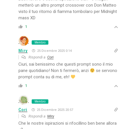
metterò un altro prompt crossover con Don Matteo
visto il tuo ritorno di fiamma tombolaro per Midnight
mass XD
1
Membro
Miry
25 Dicembre 2025 0:14
Rispondi a
Cori
Ciuri, sai benissimo che questi prompt sono il mio
pane quotidiano! Non ti fermerò, anzi
se servono
prompt conta su di me, eh!
1
Membro
Cori
25 Dicembre 2025 20:57
Rispondi a
Miry
Che le nostre ispirazioni si rifocillino ben bene allora