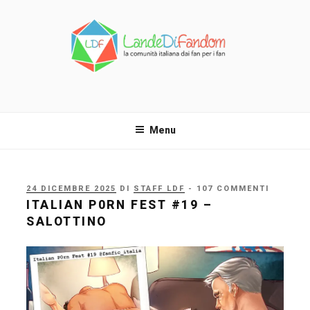
Salta
al
contenuto
LANDE DI FANDOM
La comunità italiana dai fan per i fan!
Menu
PUBBLICATO
24 DICEMBRE 2025
DI
STAFF LDF
- 107 COMMENTI
IL
ITALIAN P0RN FEST #19 –
SALOTTINO