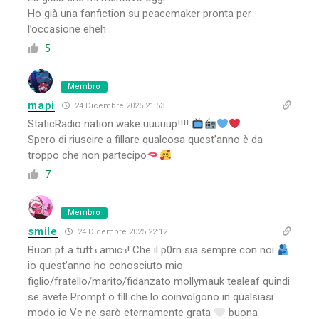
Ho già una fanfiction su peacemaker pronta per
l’occasione eheh
5
Membro
mapi
24 Dicembre 2025 21:53
StaticRadio nation wake uuuuup!!!!
Spero di riuscire a fillare qualcosa quest’anno è da
troppo che non partecipo
7
Membro
smile
24 Dicembre 2025 22:12
Buon pf a tuttɜ amicɜ! Che il p0rn sia sempre con noi
io quest’anno ho conosciuto mio
figlio/fratello/marito/fidanzato mollymauk tealeaf quindi
se avete Prompt o fill che lo coinvolgono in qualsiasi
modo io Ve ne sarò eternamente grata
buona