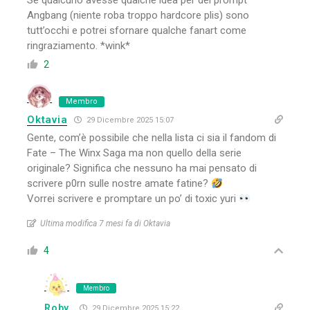
Se qualcuno avesse qualche idea per dei prompt
Angbang (niente roba troppo hardcore plis) sono
tutt’occhi e potrei sfornare qualche fanart come
ringraziamento. *wink*
2
Membro
Oktavia
29 Dicembre 2025 15:07
Gente, com’è possibile che nella lista ci sia il fandom di
Fate – The Winx Saga ma non quello della serie
originale? Significa che nessuno ha mai pensato di
scrivere p0rn sulle nostre amate fatine?
Vorrei scrivere e promptare un po’ di toxic yuri
Ultima modifica 7 mesi fa di Oktavia
4
Membro
Roby
29 Dicembre 2025 15:22