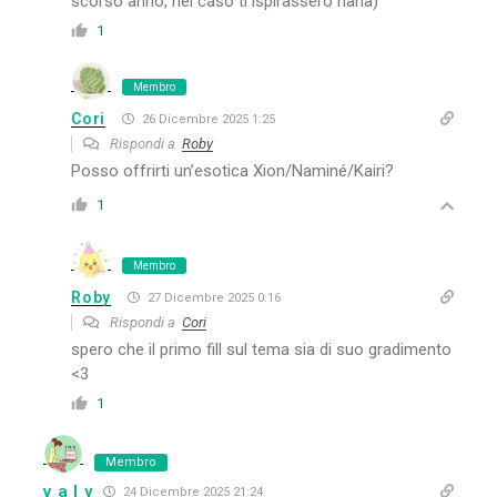
scorso anno, nel caso ti ispirassero haha)
1
Membro
Cori
26 Dicembre 2025 1:25
Rispondi a
Roby
Posso offrirti un’esotica Xion/Naminé/Kairi?
1
Membro
Roby
27 Dicembre 2025 0:16
Rispondi a
Cori
spero che il primo fill sul tema sia di suo gradimento
<3
1
Membro
v a l y
24 Dicembre 2025 21:24