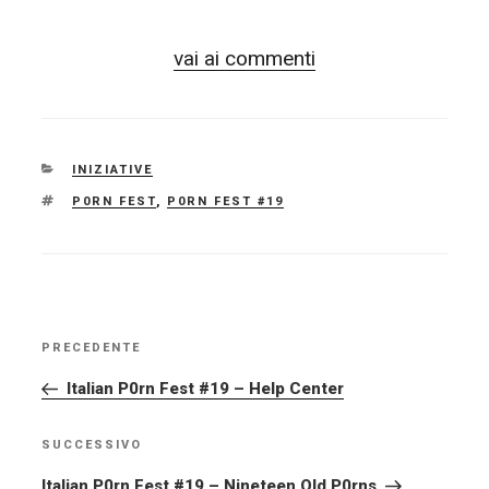
vai ai commenti
CATEGORIE
INIZIATIVE
TAG
P0RN FEST
,
P0RN FEST #19
NAVIGAZIONE
PRECEDENTE
Articolo
ARTICOLI
precedente:
Italian P0rn Fest #19 – Help Center
SUCCESSIVO
Articolo
successivo
Italian P0rn Fest #19 – Nineteen Old P0rns