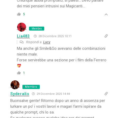
Chiunque abbia promptato, si palesi… Devo parlare
dei miei pensieri intrusivi sui Magicanti…
5
Membro
Lia483
28 Dicembre 2025 10:11
Rispondi a
Lucy
Ma anche gli Smile&Go avevano delle combinazioni
niente male.
Forse servirebbe una sezione per i film della Ferrero
1
Membro
Syderalis
29 Dicembre 2025 14:44
Buonsalve gente! Ritorno dopo un anno di assenza per
lurkare un po’ i vostri lavori e magari farmi ispirare da
qualche prompt, chi lo sa.