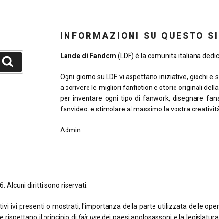
INFORMAZIONI SU QUESTO S
Lande di Fandom
(LDF) è la comunità italiana dedica
Cerca
Ogni giorno su LDF vi aspettano iniziative, giochi e 
a scrivere le migliori fanfiction e storie originali del
per inventare ogni tipo di fanwork, disegnare fana
fanvideo, e stimolare al massimo la vostra creativit
Admin
. Alcuni diritti sono riservati.
 ivi presenti o mostrati, l'importanza della parte utilizzata delle opere o
e rispettano il principio di
fair use
dei paesi anglosassoni e la legislatura i