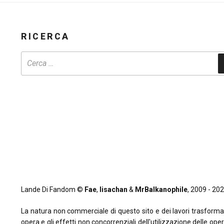
RICERCA
Lande Di Fandom ©
Fae
,
lisachan
&
MrBalkanophile
, 2009 - 2026
La natura non commerciale di questo sito e dei lavori trasformativi
opera e gli effetti non concorrenziali dell'utilizzazione delle oper