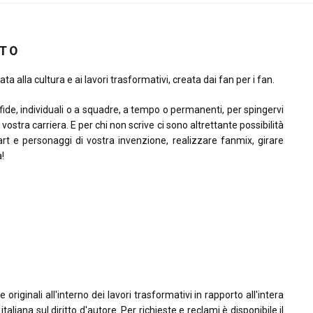
ITO
ta alla cultura e ai lavori trasformativi, creata dai fan per i fan.
sfide, individuali o a squadre, a tempo o permanenti, per spingervi
la vostra carriera. E per chi non scrive ci sono altrettante possibilità
rt e personaggi di vostra invenzione, realizzare fanmix, girare
à!
riginali all'interno dei lavori trasformativi in rapporto all'intera
taliana sul diritto d'autore. Per richieste e reclami è disponibile il