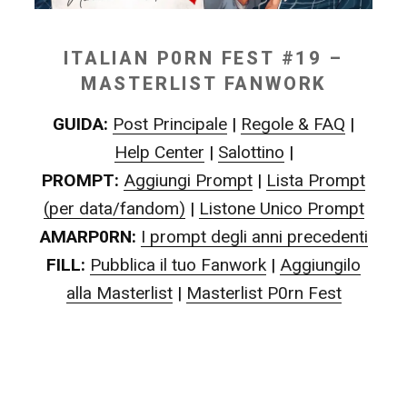
ITALIAN P0RN FEST #19 –
MASTERLIST FANWORK
GUIDA:
Post Principale
|
Regole & FAQ
|
Help Center
|
Salottino
|
PROMPT:
Aggiungi Prompt
|
Lista Prompt
(per data/fandom)
|
Listone Unico Prompt
AMARP0RN:
I prompt degli anni precedenti
FILL:
Pubblica il tuo Fanwork
|
Aggiungilo
alla Masterlist
|
Masterlist P0rn Fest