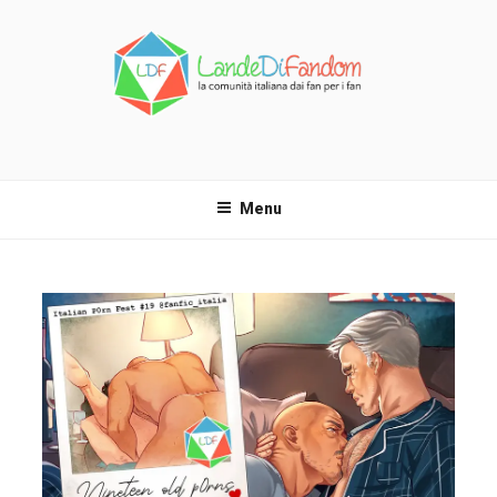
Salta
al
contenuto
LANDE DI FANDOM
La comunità italiana dai fan per i fan!
Menu