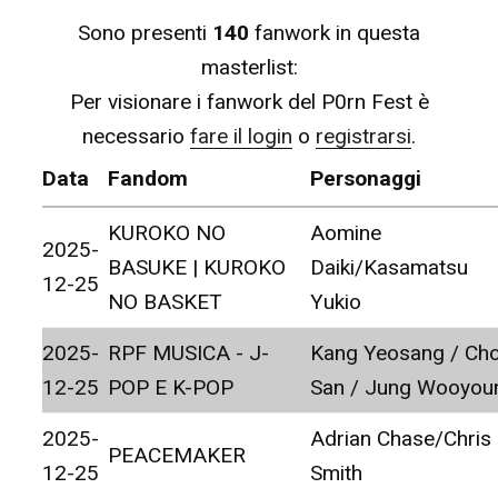
Sono presenti
140
fanwork in questa
masterlist:
Per visionare i fanwork del P0rn Fest è
necessario
fare il login
o
registrarsi
.
Data
Fandom
Personaggi
KUROKO NO
Aomine
2025-
BASUKE | KUROKO
Daiki/Kasamatsu
12-25
NO BASKET
Yukio
2025-
RPF MUSICA - J-
Kang Yeosang / Cho
12-25
POP E K-POP
San / Jung Wooyou
2025-
Adrian Chase/Chris
PEACEMAKER
12-25
Smith