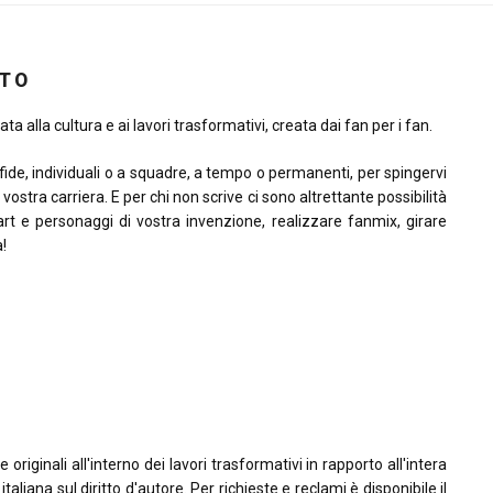
ITO
ta alla cultura e ai lavori trasformativi, creata dai fan per i fan.
sfide, individuali o a squadre, a tempo o permanenti, per spingervi
la vostra carriera. E per chi non scrive ci sono altrettante possibilità
rt e personaggi di vostra invenzione, realizzare fanmix, girare
à!
riginali all'interno dei lavori trasformativi in rapporto all'intera
taliana sul diritto d'autore. Per richieste e reclami è disponibile il