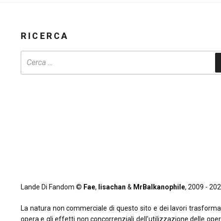
RICERCA
Lande Di Fandom ©
Fae
,
lisachan
&
MrBalkanophile
, 2009 - 2026
La natura non commerciale di questo sito e dei lavori trasformativi
opera e gli effetti non concorrenziali dell'utilizzazione delle oper