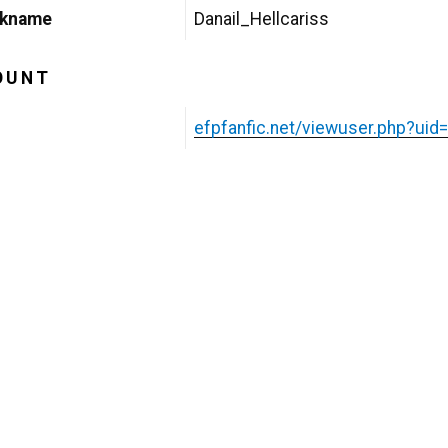
ckname
Danail_Hellcariss
OUNT
efpfanfic.net/viewuser.php?ui