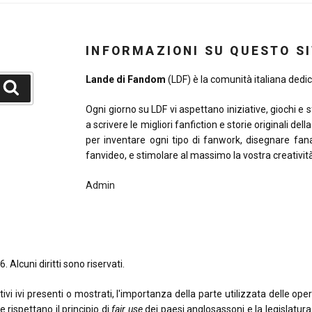
INFORMAZIONI SU QUESTO S
Lande di Fandom
(LDF) è la comunità italiana dedica
Cerca
Ogni giorno su LDF vi aspettano iniziative, giochi e 
a scrivere le migliori fanfiction e storie originali del
per inventare ogni tipo di fanwork, disegnare fana
fanvideo, e stimolare al massimo la vostra creativit
Admin
. Alcuni diritti sono riservati.
 ivi presenti o mostrati, l'importanza della parte utilizzata delle opere o
e rispettano il principio di
fair use
dei paesi anglosassoni e la legislatura i