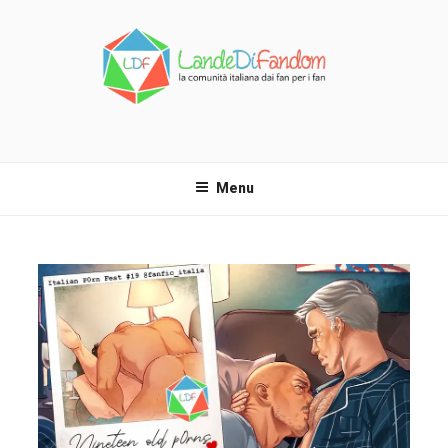
Salta
al
contenuto
LANDE DI FANDOM
La comunità italiana dai fan per i fan!
Menu