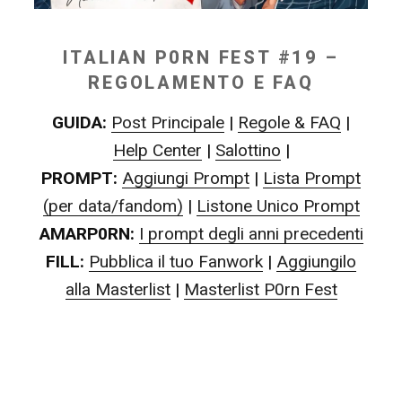
ITALIAN P0RN FEST #19 –
REGOLAMENTO E FAQ
GUIDA:
Post Principale
|
Regole & FAQ
|
Help Center
|
Salottino
|
PROMPT:
Aggiungi Prompt
|
Lista Prompt
(per data/fandom)
|
Listone Unico Prompt
AMARP0RN:
I prompt degli anni precedenti
FILL:
Pubblica il tuo Fanwork
|
Aggiungilo
alla Masterlist
|
Masterlist P0rn Fest