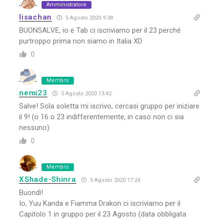
Amministratore
lisachan
5 Agosto 2020 9:38
BUONSALVE, io e Tab ci iscriviamo per il 23 perché
purtroppo prima non siamo in Italia XD
0
Membro
nemi23
5 Agosto 2020 13:42
Salve! Sola soletta mi iscrivo, cercasi gruppo per iniziare
il 9! (o 16 o 23 indifferentemente, in caso non ci sia
nessuno)
0
Membro
XShade-Shinra
5 Agosto 2020 17:24
Buondì!
Io, Yuu Kanda e Fiamma Drakon ci iscriviamo p
er il
Capitolo 1
in gruppo per il 23 Agosto (data obbligata