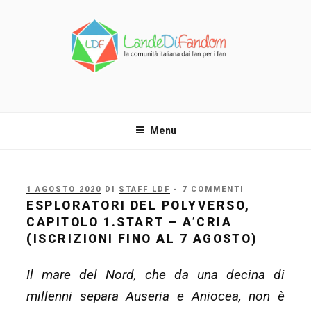
Salta
al
contenuto
LANDE DI FANDOM
La comunità italiana dai fan per i fan!
Menu
PUBBLICATO
1 AGOSTO 2020
DI
STAFF LDF
- 7 COMMENTI
IL
ESPLORATORI DEL POLYVERSO,
CAPITOLO 1.START – A’CRIA
(ISCRIZIONI FINO AL 7 AGOSTO)
Il mare del Nord, che da una decina di
millenni separa Auseria e Aniocea, non è