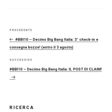
NAVIGAZIONE
PRECEDENTE
Articolo
ARTICOLI
precedente:
#BBI10 – Decimo Big Bang Italia: 3° check-in e
consegna bozze! (entro il 3 agosto)
SUCCESSIVO
Articolo
successivo
#BBI10 – Decimo Big Bang Italia: IL POST DI CLAIM!
RICERCA