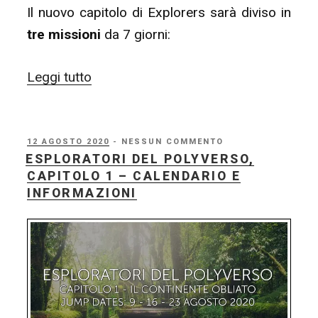
Il nuovo capitolo di Explorers sarà diviso in
tre missioni
da 7 giorni:
“Esploratori
Leggi tutto
del
Polyverso,
Capitolo
PUBBLICATO
12 AGOSTO 2020
- NESSUN COMMENTO
IL
ESPLORATORI DEL POLYVERSO,
2
CAPITOLO 1 – CALENDARIO E
–
INFORMAZIONI
Iscrizioni
e
Informazioni”