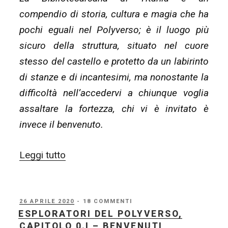
compendio di storia, cultura e magia che ha
la
pochi eguali nel Polyverso; è il luogo più
sfinge
sicuro della struttura, situato nel cuore
ed
stesso del castello e protetto da un labirinto
il
di stanze e di incantesimi, ma nonostante la
drago”
difficoltà nell’accedervi a chiunque voglia
assaltare la fortezza, chi vi è invitato è
invece il benvenuto.
“Esploratori
Leggi tutto
del
Polyverso,
capitolo
PUBBLICATO
26 APRILE 2020
- 18 COMMENTI
IL
ESPLORATORI DEL POLYVERSO,
0.II
CAPITOLO 0.I – BENVENUTI