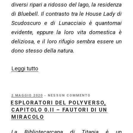
diversi ripari a ridosso del lago, la residenza
di Bluebell. Il contrasto tra le House Lady di
Scudoscuro e di Lunacciaio è quantomai
evidente, eppure la loro vita domestica è
deliziosa, e il loro rifugio sembra essere un
dono stesso della natura.
“Esploratori
Leggi tutto
del
Polyverso,
capitolo
PUBBLICATO
2 MAGGIO 2020
- NESSUN COMMENTO
IL
ESPLORATORI DEL POLYVERSO,
0.III
CAPITOLO 0.II – FAUTORI DI UN
–
MIRACOLO
La
La Bibliotecarcana di Titania è un
selva,