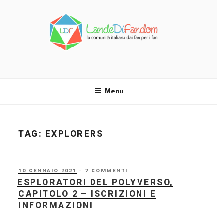
Salta
al
contenuto
LANDE DI FANDOM
La comunità italiana dai fan per i fan!
Menu
TAG:
EXPLORERS
PUBBLICATO
10 GENNAIO 2021
- 7 COMMENTI
IL
ESPLORATORI DEL POLYVERSO,
CAPITOLO 2 – ISCRIZIONI E
INFORMAZIONI