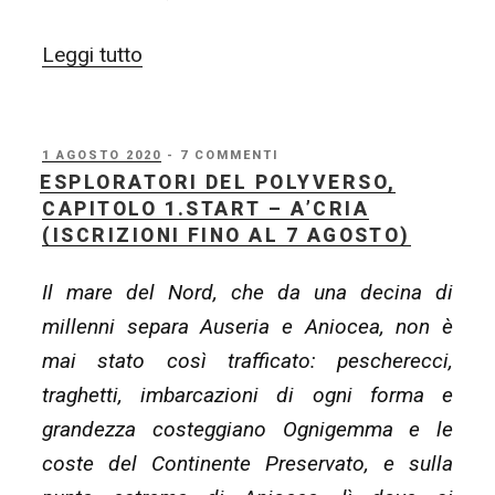
“Esploratori
Leggi tutto
del
Polyverso,
capitolo
PUBBLICATO
1 AGOSTO 2020
- 7 COMMENTI
IL
ESPLORATORI DEL POLYVERSO,
1
CAPITOLO 1.START – A’CRIA
–
(ISCRIZIONI FINO AL 7 AGOSTO)
Calendario
Il mare del Nord, che da una decina di
e
millenni separa Auseria e Aniocea, non è
Informazioni”
mai stato così trafficato: pescherecci,
traghetti, imbarcazioni di ogni forma e
grandezza costeggiano Ognigemma e le
coste del Continente Preservato, e sulla