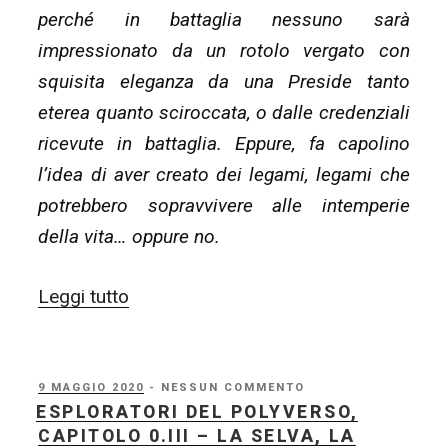
perché in battaglia nessuno sarà
impressionato da un rotolo vergato con
squisita eleganza da una Preside tanto
eterea quanto sciroccata, o dalle credenziali
ricevute in battaglia. Eppure, fa capolino
l’idea di aver creato dei legami, legami che
potrebbero sopravvivere alle intemperie
della vita… oppure no.
“Esploratori
Leggi tutto
del
Polyverso,
capitolo
PUBBLICATO
9 MAGGIO 2020
- NESSUN COMMENTO
IL
ESPLORATORI DEL POLYVERSO,
0.END
CAPITOLO 0.III – LA SELVA, LA