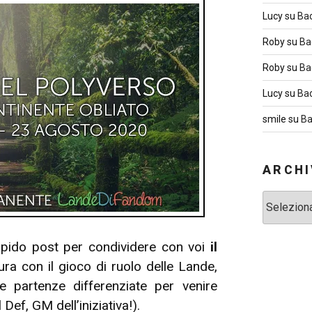
Lucy
su
Ba
Roby
su
Ba
Roby
su
Ba
Lucy
su
Ba
smile
su
Ba
ARCHI
Archivi
apido post per condividere con voi
il
a con il gioco di ruolo delle Lande,
e partenze differenziate per venire
 Def, GM dell’iniziativa!).