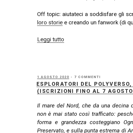
Off topic: aiutateci a soddisfare gli sc
loro storie
e creando un fanwork (di qua
“Esploratori
Leggi tutto
del
Polyverso,
capitolo
1
PUBBLICATO
1 AGOSTO 2020
- 7 COMMENTI
–
IL
ESPLORATORI DEL POLYVERSO, 
Calendario
(ISCRIZIONI FINO AL 7 AGOSTO
e
Informazioni”
Il mare del Nord, che da una decina d
non è mai stato così trafficato: pesche
forma e grandezza costeggiano Ogn
Preservato, e sulla punta estrema di An