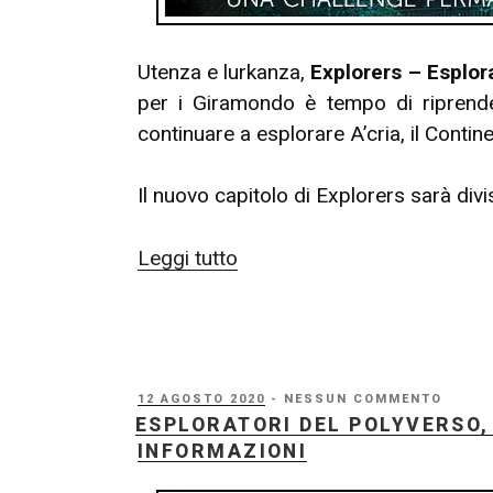
Utenza e lurkanza,
Explorers – Esplor
per i Giramondo è tempo di riprende
continuare a esplorare A’cria, il Conti
Il nuovo capitolo di Explorers sarà divi
“Esploratori
Leggi tutto
del
Polyverso,
Capitolo
2
PUBBLICATO
12 AGOSTO 2020
- NESSUN COMMENTO
–
IL
ESPLORATORI DEL POLYVERSO,
Iscrizioni
INFORMAZIONI
e