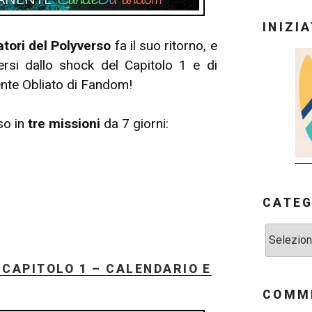
INIZI
atori del Polyverso
fa il suo ritorno, e
rsi dallo shock del Capitolo 1 e di
nente Obliato di Fandom!
so in
tre missioni
da 7 giorni:
CATEG
Categorie
 CAPITOLO 1 – CALENDARIO E
COMME