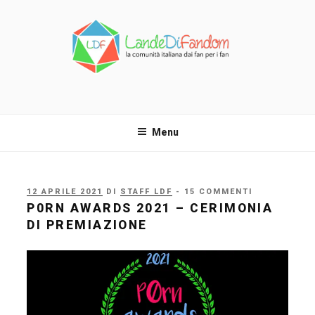
Salta
al
contenuto
LANDE DI FANDOM
La comunità italiana dai fan per i fan!
Menu
PUBBLICATO
12 APRILE 2021
DI
STAFF LDF
- 15 COMMENTI
IL
P0RN AWARDS 2021 – CERIMONIA
DI PREMIAZIONE