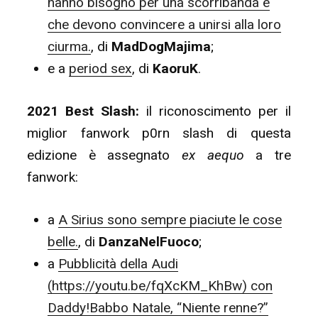
hanno bisogno per una scorribanda e
che devono convincere a unirsi alla loro
ciurma.
, di
MadDogMajima
;
e a
period sex
, di
KaoruK
.
2021 Best Slash:
il riconoscimento per il
miglior fanwork p0rn slash di questa
edizione è assegnato
ex aequo
a tre
fanwork:
a
A Sirius sono sempre piaciute le cose
belle.
, di
DanzaNelFuoco
;
a
Pubblicità della Audi
(https://youtu.be/fqXcKM_KhBw) con
Daddy!Babbo Natale, “Niente renne?”