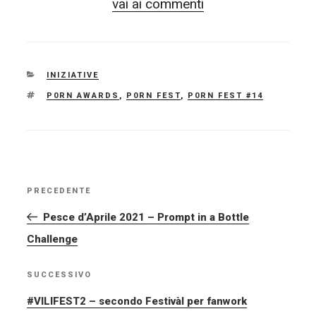
vai ai commenti
CATEGORIE
INIZIATIVE
TAG
P0RN AWARDS
,
P0RN FEST
,
P0RN FEST #14
NAVIGAZIONE
PRECEDENTE
Articolo
ARTICOLI
precedente:
Pesce d’Aprile 2021 – Prompt in a Bottle
Challenge
SUCCESSIVO
Articolo
successivo
#VILIFEST2 – secondo Festivàl per fanwork