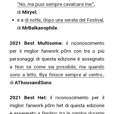
“No, ma puoi sempre cavalcare me.”
,
di
Miryel
;
e a
di notte, dopo una serata del Festival
,
di
MrBalkanophile
.
2021 Best Multisome:
il riconoscimento
per il miglior fanwork p0rn con tre o più
personaggi di questa edizione è assegnato
a
Non sa come sia possibile, ma quando
sono a letto, Illya finisce sempre al centro.
,
di
AThousandSuns
.
2021 Best Het:
il riconoscimento per il
miglior fanwork p0rn het di questa edizione
è assegnato a
Piedino tra le gambe durante