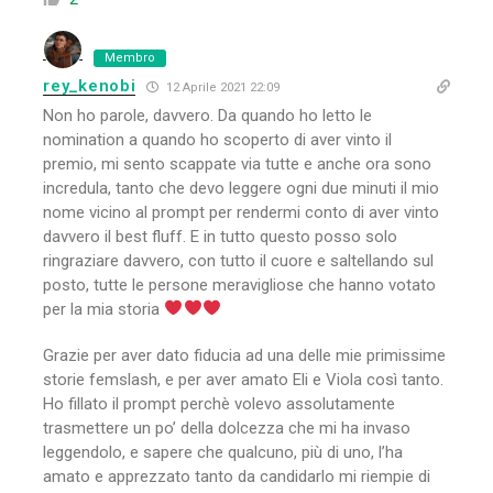
Membro
rey_kenobi
12 Aprile 2021 22:09
Non ho parole, davvero. Da quando ho letto le
nomination a quando ho scoperto di aver vinto il
premio, mi sento scappate via tutte e anche ora sono
incredula, tanto che devo leggere ogni due minuti il mio
nome vicino al prompt per rendermi conto di aver vinto
davvero il best fluff. E in tutto questo posso solo
ringraziare davvero, con tutto il cuore e saltellando sul
posto, tutte le persone meravigliose che hanno votato
per la mia storia
Grazie per aver dato fiducia ad una delle mie primissime
storie femslash, e per aver amato Eli e Viola così tanto.
Ho fillato il prompt perchè volevo assolutamente
trasmettere un po’ della dolcezza che mi ha invaso
leggendolo, e sapere che qualcuno, più di uno, l’ha
amato e apprezzato tanto da candidarlo mi riempie di