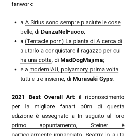
fanwork:
a
A Sirius sono sempre piaciute le cose
belle
, di
DanzaNelFuoco
;
a
(Tentacle porn) La pianta di A cerca di
aiutarlo a conquistare il ragazzo per cui
ha una cotta
, di
MadDogMajima
;
e a
modern!AU, polyamory, prima volta
tutti e tre insieme
, di
Murasaki Gyps
.
2021 Best Overall Art:
il riconoscimento
per la migliore fanart p0rn di questa
edizione è assegnato a
In seguito al loro
primo appuntamento, Steiner è
particolarmente impacciato. Beatrix lo aiuta