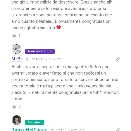
una gioia impossibile da descrivere. Grazie anche all*
promoter per averlo inviato e avermi ispirato così,
all’organizzazione per darci ogni anno un evento che
amo quanto il Natale… E ovviamente congratulazioni
anche agli altri vincitori
1
Amministratore
MrBk
12 Aprile 2021 22:27
Anche io vorrei ringraziare
i miei quattro lettori
per
avermi votato e aver fatto sì che non togliessi un
premio a nessuno, sono tornato a scrivere dopo anni di
secca
totale e mi fa piacere che il mio
vilipendio
sia
piaciuto. E naturalmente congratulazioni a tutt*, vincitori
e non!
2
Membro
DanzaNelFuoco
12 Aprile 2021 22:53