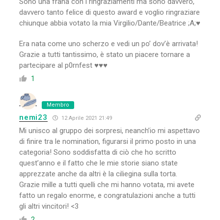
Sono una frana con i ringraziamenti ma sono davvero,
davvero tanto felice di questo award e voglio ringraziare
chiunque abbia votato la mia Virgilio/Dante/Beatrice ;A;♥
Era nata come uno scherzo e vedi un po’ dov’è arrivata!
Grazie a tutti tantissimo, è stato un piacere tornare a
partecipare al p0rnfest ♥♥♥
1
Membro
nemi23
12 Aprile 2021 21:49
Mi unisco al gruppo dei sorpresi, neanch’io mi aspettavo
di finire tra le nomination, figurarsi il primo posto in una
categoria! Sono soddisfatta di ciò che ho scritto
quest’anno e il fatto che le mie storie siano state
apprezzate anche da altri è la ciliegina sulla torta.
Grazie mille a tutti quelli che mi hanno votata, mi avete
fatto un regalo enorme, e congratulazioni anche a tutti
gli altri vincitori! <3
2