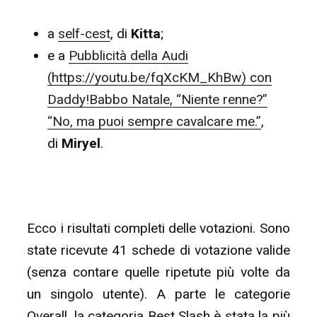
a
self-cest
, di
Kitta
;
e a
Pubblicità della Audi
(https://youtu.be/fqXcKM_KhBw) con
Daddy!Babbo Natale, “Niente renne?”
“No, ma puoi sempre cavalcare me.”
,
di
Miryel
.
Ecco i risultati completi delle votazioni. Sono
state ricevute 41 schede di votazione valide
(senza contare quelle ripetute più volte da
un singolo utente). A parte le categorie
Overall, la categoria Best Slash è stata la più