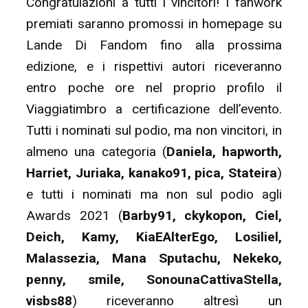
Congratulazioni a tutti i vincitori! I fanwork
premiati saranno promossi in homepage su
Lande Di Fandom fino alla prossima
edizione, e i rispettivi autori riceveranno
entro poche ore nel proprio profilo il
Viaggiatimbro a certificazione dell’evento.
Tutti i nominati sul podio, ma non vincitori, in
almeno una categoria (
Daniela, hapworth,
Harriet, Juriaka, kanako91, pica, Stateira
)
e tutti i nominati ma non sul podio agli
Awards 2021 (
Barby91, ckykopon, Ciel,
Deich, Kamy, KiaEAlterEgo, Losiliel,
Malassezia, Mana Sputachu, Nekeko,
penny, smile, SonounaCattivaStella,
visbs88
) riceveranno altresì un