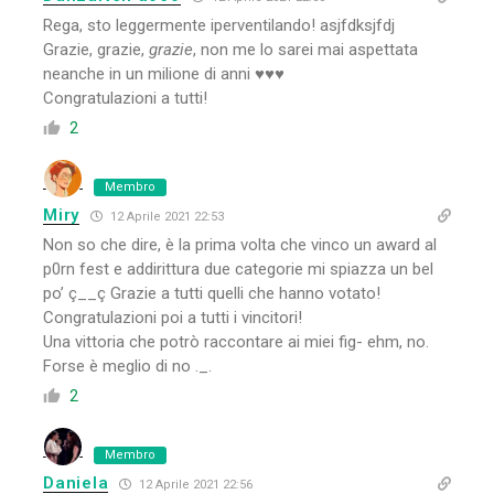
Rega, sto leggermente iperventilando!
asjfdksjfdj
Grazie, grazie,
grazie
, non me lo sarei mai aspettata
neanche in un milione di anni
♥♥♥
Congratulazioni a tutti!
2
Membro
Miry
12 Aprile 2021 22:53
Non so che dire, è la prima volta che vinco un award al
p0rn fest e addirittura due categorie mi spiazza un bel
po’ ç__ç Grazie a tutti quelli che hanno votato!
Congratulazioni poi a tutti i vincitori!
Una vittoria che potrò raccontare ai miei fig- ehm, no.
Forse è meglio di no ._.
2
Membro
Daniela
12 Aprile 2021 22:56