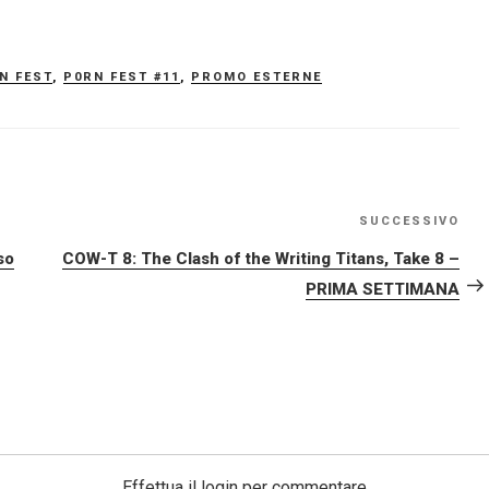
N FEST
,
P0RN FEST #11
,
PROMO ESTERNE
SUCCESSIVO
Art
su
so
COW-T 8: The Clash of the Writing Titans, Take 8 –
PRIMA SETTIMANA
Effettua il login per commentare