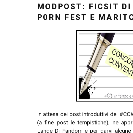
IL
MODPOST: FICSIT D
P0RN FEST E MARIT
In attesa dei post introduttivi del #C
(a fine post le tempistiche), ne appr
Lande Di Fandom e per darvi alcune c