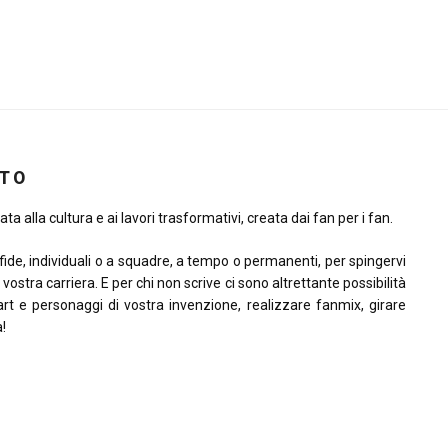
ITO
ta alla cultura e ai lavori trasformativi, creata dai fan per i fan.
sfide, individuali o a squadre, a tempo o permanenti, per spingervi
la vostra carriera. E per chi non scrive ci sono altrettante possibilità
rt e personaggi di vostra invenzione, realizzare fanmix, girare
à!