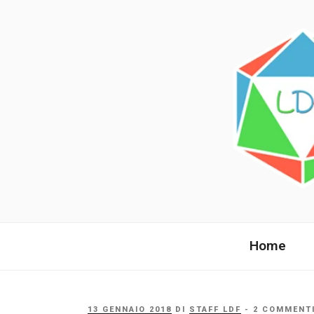
Salta
al
contenuto
LANDE DI 
La comunità italiana dai fan per 
Home
PUBBLICATO
13 GENNAIO 2018
DI
STAFF LDF
- 2 COMMENT