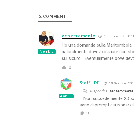
2
COMMENTI
zenzeromante
13 Gennaio 2018 11
Ho una domanda sulla Maritombola: 
naturalmente dovevo iniziare due sto
Membro
sul sicuro… Eventualmente dove devo a
0
Staff LDF
13 Gennaio 2018
Rispondi a
zenzeromante
Amministratore
… Non succede niente XD solo
serie di prompt cui ispirarsi!
0