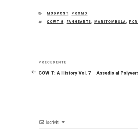
CATEGORIE
MODPOST
,
PROMO
TAG
COWT 8
,
FANHEART3
,
MARITOMBOLA
,
P0R
NAVIGAZIONE
Articolo
PRECEDENTE
ARTICOLI
precedente:
COW-T: A History Vol. 7 – Assedio al Polyver
Iscriviti