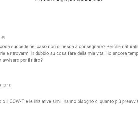
:48
cosa succede nel caso non si riesca a consegnare? Perché naturalm
rie e ritrovarmi in dubbio su cosa fare della mia vita. Ho ancora tem
vvisare per il ritiro?
 12:15
 il COW-T e le iniziative simili hanno bisogno di quanto più preavviso