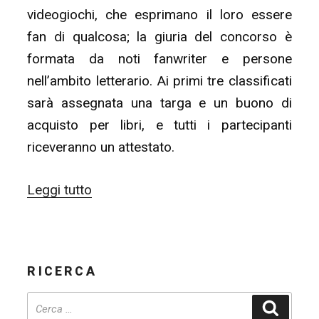
videogiochi, che esprimano il loro essere
fan di qualcosa; la giuria del concorso è
formata da noti fanwriter e persone
nell’ambito letterario. Ai primi tre classificati
sarà assegnata una targa e un buono di
acquisto per libri, e tutti i partecipanti
riceveranno un attestato.
“Modpost:
Leggi tutto
ficsIT
di
fanheart3,
RICERCA
proroghe
P0rn
Cerca