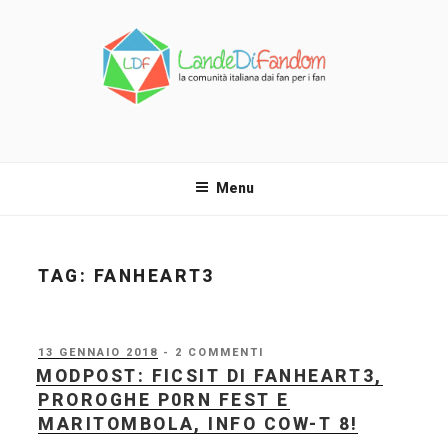
Salta
al
contenuto
LANDE DI FANDOM
La comunità italiana dai fan per i fan!
Menu
TAG:
FANHEART3
PUBBLICATO
13 GENNAIO 2018
- 2 COMMENTI
IL
MODPOST: FICSIT DI FANHEART3,
PROROGHE P0RN FEST E
MARITOMBOLA, INFO COW-T 8!