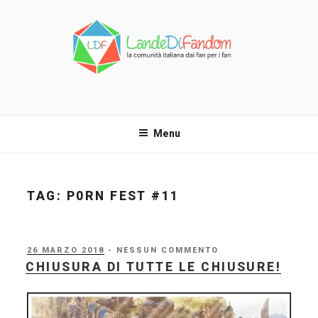
Salta
al
contenuto
LANDE DI FANDOM
La comunità italiana dai fan per i fan!
Menu
TAG:
P0RN FEST #11
PUBBLICATO
26 MARZO 2018
- NESSUN COMMENTO
IL
CHIUSURA DI TUTTE LE CHIUSURE!