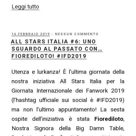
“ALL
Leggi tutto
STARS
ITALIA
#7:
PUBBLICATO
16 FEBBRAIO 2019
- NESSUN COMMENTO
IL
ALL STARS ITALIA #6: UNO
gran
SGUARDO AL PASSATO CON…
finale
FIOREDILOTO! #IFD2019
con…
Utenza e lurkanza! È l’ultima giornata della
Harriet!
nostra iniziativa All Stars Italia per la
#IFD2019”
Giornata Internazionale dei Fanwork 2019
(l’hashtag ufficiale sui social è #IFD2019)
ma non l’ultimo appuntamento! La sesta
ospite dell’iniziativa è stata
Fiorediloto
,
Nostra Signora della Big Damn Table,