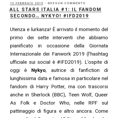
#2:
PUBBLICATO
13 FEBBRAIO 2019
- NESSUN COMMENTO
IL
ALL STARS ITALIA #1: IL FANDOM
In
SECONDO… NYKYO! #IFD2019
chat
con…
Utenza e lurkanza! È arrivato il momento del
Juuhachi
primo dei sette interventi che abbiamo
Go!
pianificato in occasione della Giornata
#IFD2019”
Internazionale dei Fanwork 2019 (l’hashtag
ufficiale sui social è #IFD2019). L’ospite di
oggi è
Nykyo
, autrice di fanfiction di
lunghissima data e famosa in particolare nel
fandom di Harry Potter, ma con trascorsi
anche in Sherlock (BBC), Teen Wolf, Queer
As Folk e Doctor Who, nelle RPF sul
pattinaggio di figura e altro ancora. Come