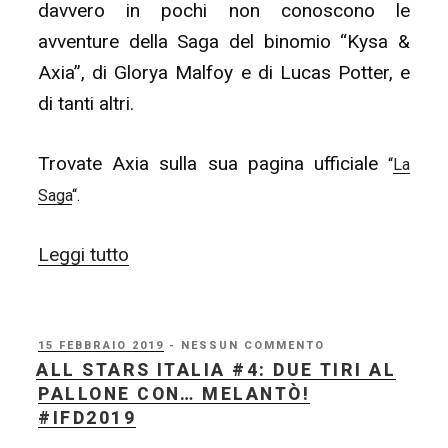
davvero in pochi non conoscono le
avventure della Saga del binomio “Kysa &
Axia”, di Glorya Malfoy e di Lucas Potter, e
di tanti altri.
Trovate Axia sulla sua pagina ufficiale
“
La
Saga
“.
“ALL
Leggi tutto
STARS
ITALIA
#5:
PUBBLICATO
15 FEBBRAIO 2019
- NESSUN COMMENTO
IL
ALL STARS ITALIA #4: DUE TIRI AL
I
PALLONE CON… MELANTÒ!
pensieri
#IFD2019
di…