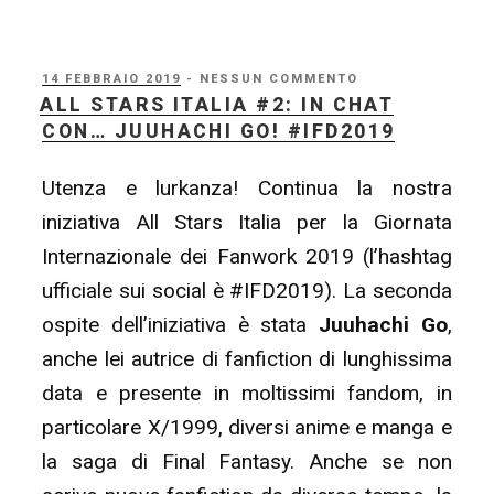
STARS
ITALIA
#3:
PUBBLICATO
14 FEBBRAIO 2019
- NESSUN COMMENTO
IL
ALL STARS ITALIA #2: IN CHAT
In
CON… JUUHACHI GO! #IFD2019
compagnia
di…
Utenza e lurkanza! Continua la nostra
CaskaLangley!
iniziativa All Stars Italia per la Giornata
#IFD2019”
Internazionale dei Fanwork 2019 (l’hashtag
ufficiale sui social è #IFD2019). La seconda
ospite dell’iniziativa è stata
Juuhachi Go
,
anche lei autrice di fanfiction di lunghissima
data e presente in moltissimi fandom, in
particolare X/1999, diversi anime e manga e
la saga di Final Fantasy. Anche se non