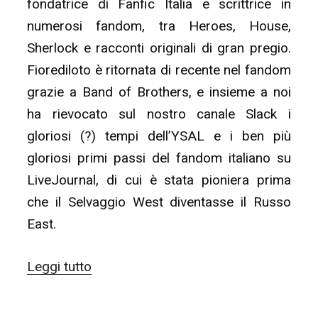
fondatrice di Fanfic Italia e scrittrice in
numerosi fandom, tra Heroes, House,
Sherlock e racconti originali di gran pregio.
Fiorediloto è ritornata di recente nel fandom
grazie a Band of Brothers, e insieme a noi
ha rievocato sul nostro canale Slack i
gloriosi (?) tempi dell’YSAL e i ben più
gloriosi primi passi del fandom italiano su
LiveJournal, di cui è stata pioniera prima
che il Selvaggio West diventasse il Russo
East.
“ALL
Leggi tutto
STARS
ITALIA