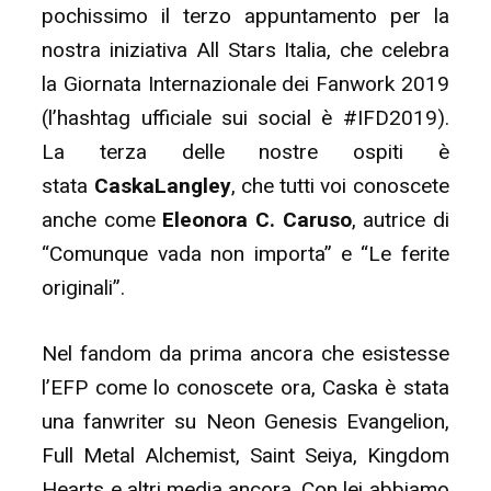
pochissimo il terzo appuntamento per la
con…
nostra iniziativa All Stars Italia, che celebra
Melantò!
la Giornata Internazionale dei Fanwork 2019
#IFD2019”
(l’hashtag ufficiale sui social è #IFD2019).
La terza delle nostre ospiti è
stata
CaskaLangley
, che tutti voi conoscete
anche come
Eleonora C. Caruso
, autrice di
“Comunque vada non importa” e “Le ferite
originali”.
Nel fandom da prima ancora che esistesse
l’EFP come lo conoscete ora, Caska è stata
una fanwriter su Neon Genesis Evangelion,
Full Metal Alchemist, Saint Seiya, Kingdom
Hearts e altri media ancora. Con lei abbiamo