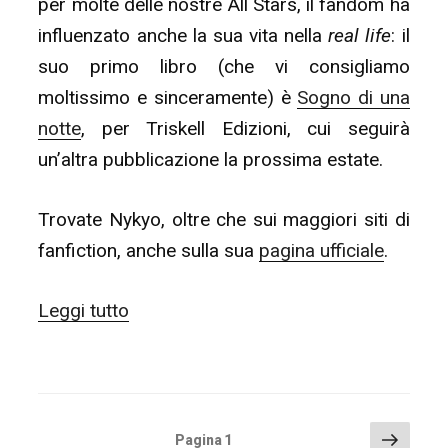
per molte delle nostre All Stars, il fandom ha
influenzato anche la sua vita nella
real life
: il
suo primo libro (che vi consigliamo
moltissimo e sinceramente) è
Sogno di una
notte
, per Triskell Edizioni, cui seguirà
un’altra pubblicazione la prossima estate.
Trovate Nykyo, oltre che sui maggiori siti di
fanfiction, anche sulla sua
pagina ufficiale
.
“ALL
Leggi tutto
STARS
ITALIA
#1:
Il
PAGINAZIONE
Pagin
Pagina
1