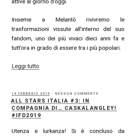
attive al giorno d’oggi.
Insieme a Melantò rivivremo le
trasformazioni vissute all’interno del suo
fandom, uno dei più vivaci dieci anni fa e
tutt’ora in grado di essere tra i più popolari.
“ALL
Leggi tutto
STARS
ITALIA
#4:
PUBBLICATO
14 FEBBRAIO 2019
- NESSUN COMMENTO
IL
ALL STARS ITALIA #3: IN
Due
COMPAGNIA DI… CASKALANGLEY!
tiri
#IFD2019
al
Utenza e lurkanza! Si è concluso da
pallone