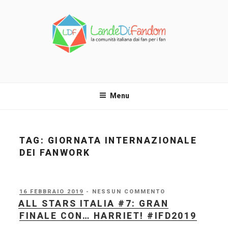
Salta
al
contenuto
LANDE DI FANDOM
La comunità italiana dai fan per i fan!
Menu
TAG:
GIORNATA INTERNAZIONALE
DEI FANWORK
PUBBLICATO
16 FEBBRAIO 2019
- NESSUN COMMENTO
IL
ALL STARS ITALIA #7: GRAN
FINALE CON… HARRIET! #IFD2019