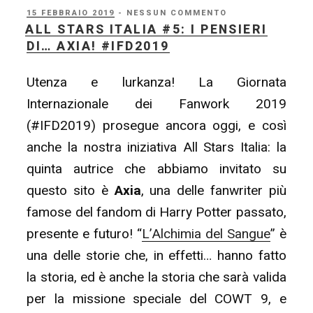
#6:
PUBBLICATO
15 FEBBRAIO 2019
- NESSUN COMMENTO
IL
ALL STARS ITALIA #5: I PENSIERI
Uno
DI… AXIA! #IFD2019
sguardo
al
Utenza e lurkanza! La Giornata
passato
Internazionale dei Fanwork 2019
con…
(#IFD2019) prosegue ancora oggi, e così
Fiorediloto!
anche la nostra iniziativa All Stars Italia: la
#IFD2019”
quinta autrice che abbiamo invitato su
questo sito è
Axia
, una delle fanwriter più
famose del fandom di Harry Potter passato,
presente e futuro! “
L’Alchimia del Sangue
” è
una delle storie che, in effetti… hanno fatto
la storia, ed è anche la storia che sarà valida
per la missione speciale del COWT 9, e