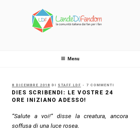
Salta
al
contenuto
LANDE DI FANDOM
La comunità italiana dai fan per i fan!
Menu
PUBBLICATO
8 DICEMBRE 2018
DI
STAFF LDF
- 7 COMMENTI
IL
DIES SCRIBENDI: LE VOSTRE 24
ORE INIZIANO ADESSO!
“Salute a voi!” disse la creatura, ancora
soffusa di una luce rosea.