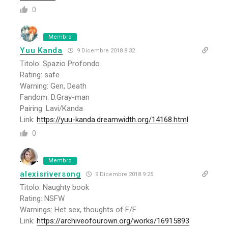
0
Membro
Yuu Kanda
9 Dicembre 2018 8:32
Titolo: Spazio Profondo
Rating: safe
Warning: Gen, Death
Fandom: D.Gray-man
Pairing: Lavi/Kanda
Link:
https://yuu-kanda.dreamwidth.org/14168.html
0
Membro
alexisriversong
9 Dicembre 2018 9:25
Titolo: Naughty book
Rating: NSFW
Warnings: Het sex, thoughts of F/F
Link:
https://archiveofourown.org/works/16915893