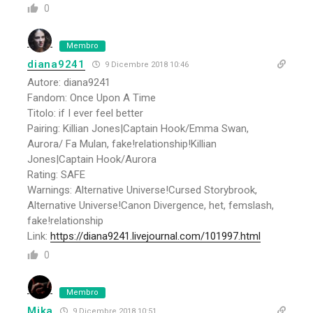
0
Membro
diana9241
9 Dicembre 2018 10:46
Autore: diana9241
Fandom: Once Upon A Time
Titolo: if I ever feel better
Pairing: Killian Jones|Captain Hook/Emma Swan,
Aurora/ Fa Mulan, fake!relationship!Killian
Jones|Captain Hook/Aurora
Rating: SAFE
Warnings: Alternative Universe!Cursed Storybrook,
Alternative Universe!Canon Divergence, het, femslash,
fake!relationship
Link:
https://diana9241.livejournal.com/101997.html
0
Membro
Mika
9 Dicembre 2018 10:51