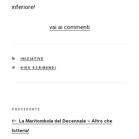
inferiore!
vai ai commenti
CATEGORIE
INIZIATIVE
TAG
DIES SCRIBENDI
NAVIGAZIONE
PRECEDENTE
Articolo
ARTICOLI
precedente:
La Maritombola del Decennale – Altro che
lotteria!