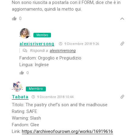
Non sono riuscita a postarla con il FORM, dice che è in
aggiornamento, quindi la metto qui.
0
Membro
alexisriversong
9 Dicembre 2018 9:26
Rispondi a
alexisriversong
Fandom: Orgoglio e Pregiudizio
Lingua: Inglese
0
Membro
Tabata
9 Dicembre 2018 10:44
Titolo: The pastry chef’s son and the madhouse
Rating: SAFE
Warning: Slash
Fandom: Glee
Link:
https://archiveofourown.org/works/16919616