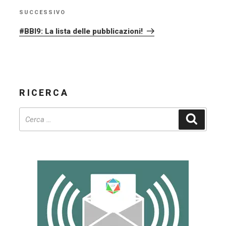
SUCCESSIVO
Articolo
successivo
#BBI9: La lista delle pubblicazioni!
RICERCA
Cerca