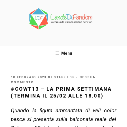
Salta
al
contenuto
LANDE DI FANDOM
La comunità italiana dai fan per i fan!
Menu
PUBBLICATO
18 FEBBRAIO 2023
DI
STAFF LDF
- NESSUN
IL
COMMENTO
#COWT13 – LA PRIMA SETTIMANA
(TERMINA IL 25/02 ALLE 18.00)
Quando la figura ammantata di veli color
pesca si presenta sulla balconata reale del