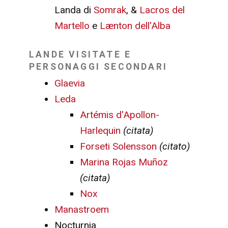
Landa di
Somrak
, &
Lacros del
Martello
e
Lænton dell'Alba
LANDE VISITATE E
PERSONAGGI SECONDARI
Glaevia
Leda
Artémis d'Apollon-
Harlequin
(citata)
Forseti Solensson
(citato)
Marina Rojas Muñoz
(citata)
Nox
Manastroem
Nocturnia