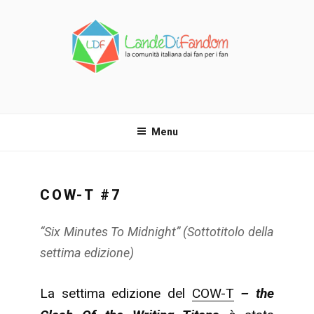
Salta
al
contenuto
LANDE DI FANDOM
La comunità italiana dai fan per i fan!
Menu
COW-T #7
“Six Minutes To Midnight”
(Sottotitolo della
settima edizione)
La settima edizione del
COW-T
– the