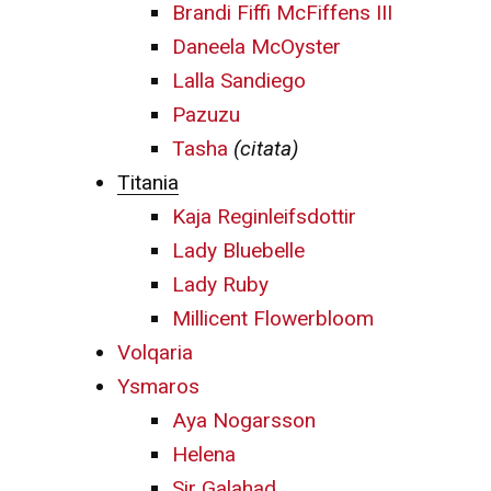
Brandi Fiffi McFiffens III
Daneela McOyster
Lalla Sandiego
Pazuzu
Tasha
(citata)
Titania
Kaja Reginleifsdottir
Lady Bluebelle
Lady Ruby
Millicent Flowerbloom
Volqaria
Ysmaros
Aya Nogarsson
Helena
Sir Galahad