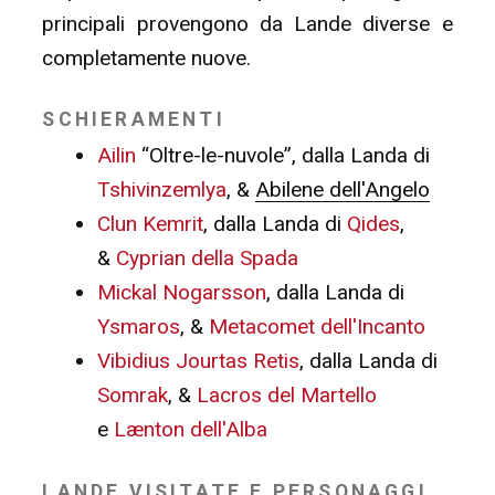
principali provengono da Lande diverse e
completamente nuove.
SCHIERAMENTI
Ailin
“Oltre-le-nuvole”, dalla Landa di
Tshivinzemlya
, &
Abilene dell'Angelo
Clun Kemrit
, dalla Landa di
Qides
,
&
Cyprian della Spada
Mickal Nogarsson
, dalla Landa di
Ysmaros
, &
Metacomet dell'Incanto
Vibidius Jourtas Retis
, dalla Landa di
Somrak
, &
Lacros del Martello
e
Lænton dell'Alba
LANDE VISITATE E PERSONAGGI