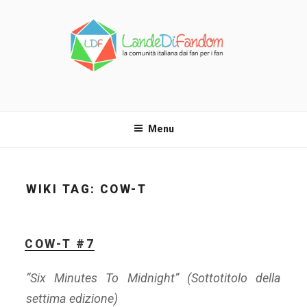
Salta
al
contenuto
LANDE DI FANDOM
La comunità italiana dai fan per i fan!
Menu
WIKI TAG:
COW-T
COW-T #7
“Six Minutes To Midnight”
(Sottotitolo della
settima edizione)