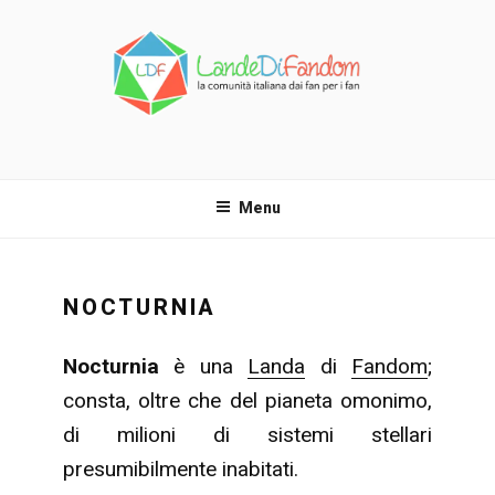
Salta
al
contenuto
LANDE DI FANDOM
La comunità italiana dai fan per i fan!
Menu
NOCTURNIA
Nocturnia
è una
Landa
di
Fandom
;
consta, oltre che del pianeta omonimo,
di milioni di sistemi stellari
presumibilmente inabitati.