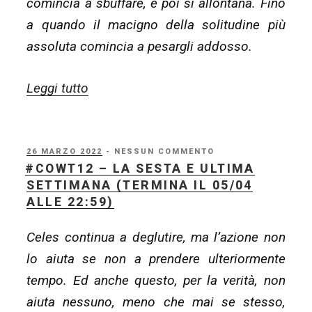
comincia a sbuffare, e poi si allontana. Fino
a quando il macigno della solitudine più
assoluta comincia a pesargli addosso.
“#COWT12
Leggi tutto
–
Cerimonia
di
PUBBLICATO
26 MARZO 2022
- NESSUN COMMENTO
IL
#COWT12 – LA SESTA E ULTIMA
chiusura
SETTIMANA (TERMINA IL 05/04
(chi
ALLE 22:59)
ha
Celes continua a deglutire, ma l’azione non
vinto?)”
lo aiuta se non a prendere ulteriormente
tempo. Ed anche questo, per la verità, non
aiuta nessuno, meno che mai se stesso,