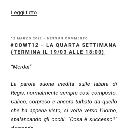
“#COWT12
Leggi tutto
–
la
quinta
PUBBLICATO
12 MARZO 2022
- NESSUN COMMENTO
IL
#COWT12 – LA QUARTA SETTIMANA
settimana
(TERMINA IL 19/03 ALLE 18:00)
(termina
il
“Merda!”
26/03
alle
La parola suona inedita sulle labbra di
18:00)”
Regis, normalmente sempre così composto.
Calico, sorpreso e ancora turbato da quello
che ha appena visto, si volta verso l’uomo,
spalancando gli occhi. “Cosa è successo?”