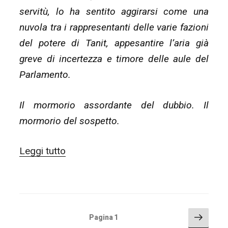
servitù, lo ha sentito aggirarsi come una
nuvola tra i rappresentanti delle varie fazioni
del potere di Tanit, appesantire l’aria già
greve di incertezza e timore delle aule del
Parlamento.
Il mormorio assordante del dubbio. Il
mormorio del sospetto.
“#COWT12
Leggi tutto
–
la
seconda
settimana
PAGINAZIONE
Pagin
Pagina
1