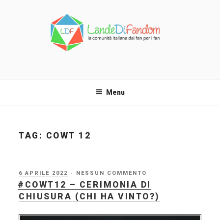
Salta
al
contenuto
LANDE DI FANDOM
La comunità italiana dai fan per i fan!
Menu
TAG:
COWT 12
PUBBLICATO
6 APRILE 2022
- NESSUN COMMENTO
IL
#COWT12 – CERIMONIA DI
CHIUSURA (CHI HA VINTO?)