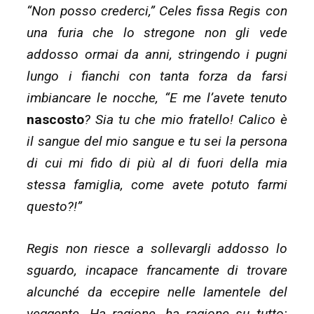
settimana
“Non posso crederci,” Celes fissa Regis con
(termina
una furia che lo stregone non gli vede
il
addosso ormai da anni, stringendo i pugni
05/04
lungo i fianchi con tanta forza da farsi
alle
imbiancare le nocche, “E me l’avete tenuto
22:59)”
nascosto
? Sia tu che mio fratello! Calico è
il sangue del mio sangue e tu sei la persona
di cui mi fido di più al di fuori della mia
stessa famiglia, come avete potuto farmi
questo?!”
Regis non riesce a sollevargli addosso lo
sguardo, incapace francamente di trovare
alcunché da eccepire nelle lamentele del
veggente. Ha ragione, ha ragione su tutto: