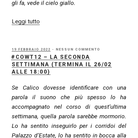
gli fa, vede il cielo giallo.
“#COWT12
Leggi tutto
–
la
terza
PUBBLICATO
19 FEBBRAIO 2022
- NESSUN COMMENTO
IL
#COWT12 – LA SECONDA
settimana
SETTIMANA (TERMINA IL 26/02
(termina
ALLE 18:00)
il
Se Calico dovesse identificare con una
05/03
parola il suono che più spesso lo ha
alle
accompagnato nel corso di quest’ultima
18:00)”
settimana, quella parola sarebbe mormorio.
Lo ha sentito inseguirlo per i corridoi del
Palazzo d’Estate, lo ha sentito in bocca alla