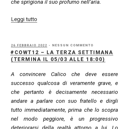
che sprigiona il suo profumo nell’aria.
“#COWT12
Leggi tutto
–
la
Sagra
PUBBLICATO
26 FEBBRAIO 2022
- NESSUN COMMENTO
IL
#COWT12 – LA TERZA SETTIMANA
della
(TERMINA IL 05/03 ALLE 18:00)
Giuoia,
162a
A convincere Calico che deve essere
edizione
successo qualcosa di veramente grave, e
(termina
che pertanto è decisamente necessario
il
andare a parlare con suo fratello e dirgli
12/03
tutto immediatamente, prima che lo scopra
alle
nel modo peggiore, è un progressivo
18:00)”
deteriorarsi della realtà attorno a lui. Lo