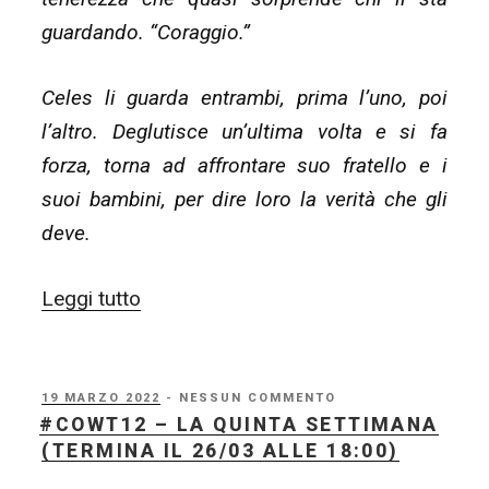
guardando. “Coraggio.”
Celes li guarda entrambi, prima l’uno, poi
l’altro. Deglutisce un’ultima volta e si fa
forza, torna ad affrontare suo fratello e i
suoi bambini, per dire loro la verità che gli
deve.
“#COWT12
Leggi tutto
–
la
sesta
PUBBLICATO
19 MARZO 2022
- NESSUN COMMENTO
IL
#COWT12 – LA QUINTA SETTIMANA
e
(TERMINA IL 26/03 ALLE 18:00)
ultima