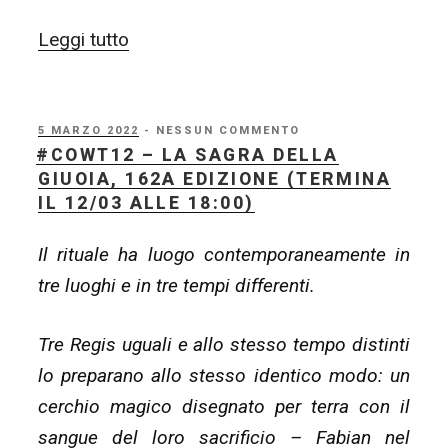
“#COWT12
Leggi tutto
–
la
quarta
PUBBLICATO
5 MARZO 2022
- NESSUN COMMENTO
IL
#COWT12 – LA SAGRA DELLA
settimana
GIUOIA, 162A EDIZIONE (TERMINA
(termina
IL 12/03 ALLE 18:00)
il
Il rituale ha luogo contemporaneamente in
19/03
tre luoghi e in tre tempi differenti.
alle
18:00)”
Tre Regis uguali e allo stesso tempo distinti
lo preparano allo stesso identico modo: un
cerchio magico disegnato per terra con il
sangue del loro sacrificio – Fabian nel