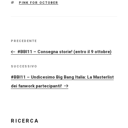
TAG
PINK FOR OCTOBER
NAVIGAZIONE
PRECEDENTE
Articolo
ARTICOLI
precedente:
#BBI11 – Consegna storie! (entro il 9 ottobre)
SUCCESSIVO
Articolo
successivo
#BBI11 – Undicesimo Big Bang Italia: La Masterlist
dei fanwork partecipanti!
RICERCA