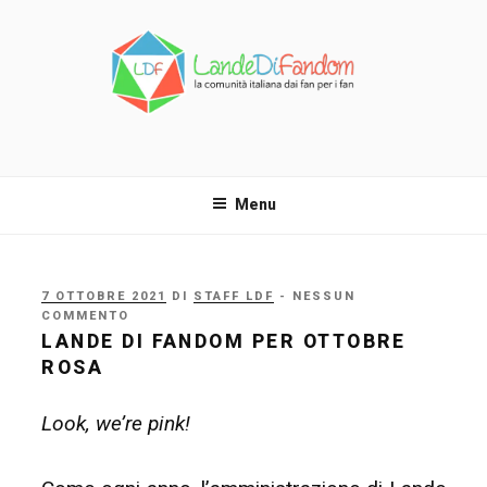
Salta
al
contenuto
LANDE DI FANDOM
La comunità italiana dai fan per i fan!
Menu
PUBBLICATO
7 OTTOBRE 2021
DI
STAFF LDF
- NESSUN
IL
COMMENTO
LANDE DI FANDOM PER OTTOBRE
ROSA
Look, we’re pink!