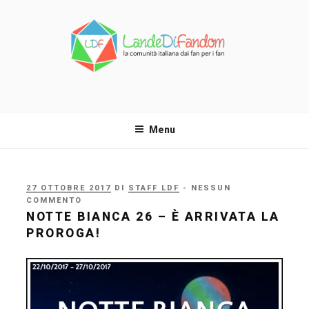
Salta
al
contenuto
LANDE DI FANDOM
La comunità italiana dai fan per i fan!
Menu
PUBBLICATO
27 OTTOBRE 2017
DI
STAFF LDF
- NESSUN
IL
COMMENTO
NOTTE BIANCA 26 – È ARRIVATA LA
PROROGA!