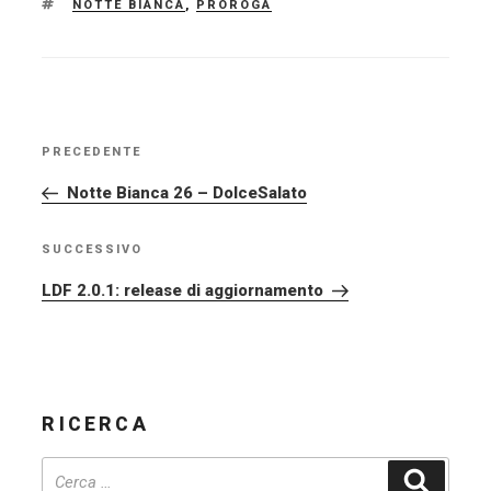
TAG
NOTTE BIANCA
,
PROROGA
NAVIGAZIONE
PRECEDENTE
Articolo
ARTICOLI
precedente:
Notte Bianca 26 – DolceSalato
SUCCESSIVO
Articolo
successivo
LDF 2.0.1: release di aggiornamento
RICERCA
Cerca