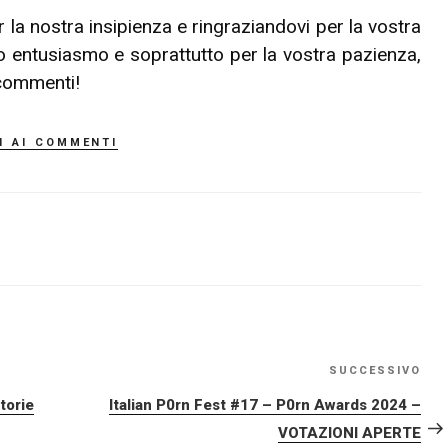
a nostra insipienza e ringraziandovi per la vostra
o entusiasmo e soprattutto per la vostra pazienza,
 commenti!
i ai commenti
SUCCESSIVO
Art
su
torie
Italian P0rn Fest #17 – P0rn Awards 2024 –
VOTAZIONI APERTE