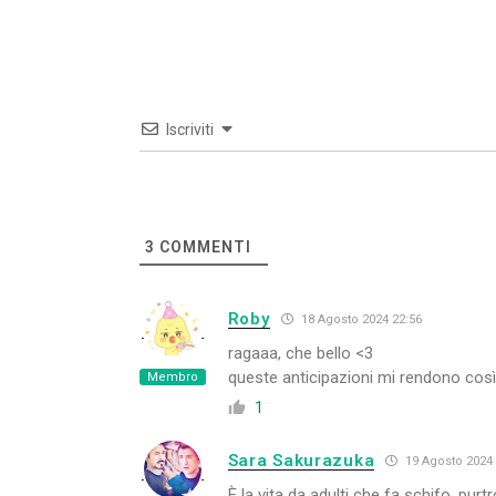
Iscriviti
3
COMMENTI
Roby
18 Agosto 2024 22:56
ragaaa, che bello <3
queste anticipazioni mi rendono così
Membro
1
Sara Sakurazuka
19 Agosto 2024 
È la vita da adulti che fa schifo, pur