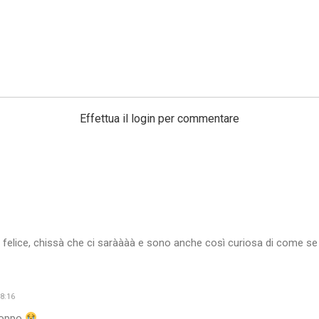
Effettua il login per commentare
 felice, chissà che ci saràààà e sono anche così curiosa di come se 
8:16
troppo