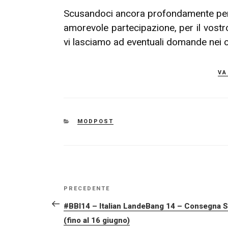
Scusandoci ancora profondamente per l
amorevole partecipazione, per il vostr
vi lasciamo ad eventuali domande nei
va
CATEGORIE
MODPOST
NAVIGAZIONE
Articolo
PRECEDENTE
ARTICOLI
precedente:
#BBI14 – Italian LandeBang 14 – Consegna S
(fino al 16 giugno)