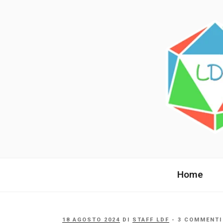
Salta
al
contenuto
LANDE DI 
La comunità italiana dai fan per 
Home
PUBBLICATO
18 AGOSTO 2024
DI
STAFF LDF
- 3 COMMENTI