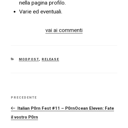
nella pagina profilo.
Varie ed eventuali.
vai ai commenti
CATEGORIE
MODPOST
,
RELEASE
NAVIGAZIONE
PRECEDENTE
Articolo
ARTICOLI
precedente:
Italian P0rn Fest #11 – P0rnOcean Eleven: Fate
il vostro P0rn