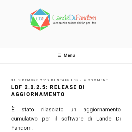
Salta
al
contenuto
LANDE DI FANDOM
La comunità italiana dai fan per i fan!
Menu
PUBBLICATO
31 DICEMBRE 2017
DI
STAFF LDF
- 4 COMMENTI
IL
LDF 2.0.2.5: RELEASE DI
AGGIORNAMENTO
È stato rilasciato un aggiornamento
cumulativo per il software di Lande Di
Fandom.