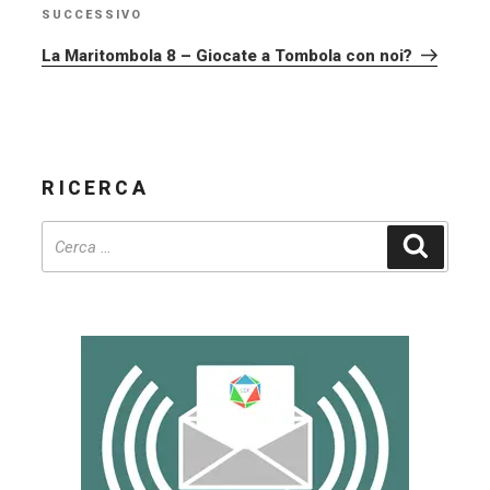
SUCCESSIVO
Articolo
successivo
La Maritombola 8 – Giocate a Tombola con noi?
RICERCA
Cerca