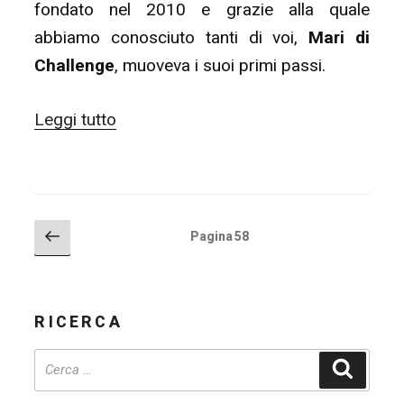
fondato nel 2010 e grazie alla quale
abbiamo conosciuto tanti di voi,
Mari di
Challenge
, muoveva i suoi primi passi.
“Lande
Leggi tutto
Di
Fandom
2.0
(beta)”
PAGINAZIONE
Pagina
Pagina
58
precedente
DEGLI
ARTICOLI
RICERCA
Cerca