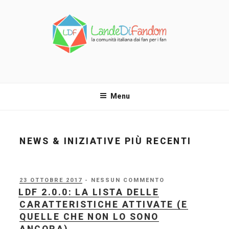
Salta
al
contenuto
LANDE DI FANDOM
La comunità italiana dai fan per i fan!
Menu
NEWS & INIZIATIVE PIÙ RECENTI
PUBBLICATO
23 OTTOBRE 2017
- NESSUN COMMENTO
IL
LDF 2.0.0: LA LISTA DELLE
CARATTERISTICHE ATTIVATE (E
QUELLE CHE NON LO SONO