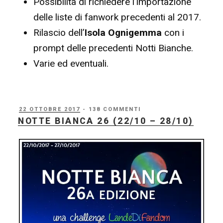
Possibilità di richiedere l’importazione
delle liste di fanwork precedenti al 2017.
Rilascio dell’
Isola Ognigemma
con i
prompt delle precedenti Notti Bianche.
Varie ed eventuali.
PUBBLICATO
22 OTTOBRE 2017
- 138 COMMENTI
IL
NOTTE BIANCA 26 (22/10 – 28/10)