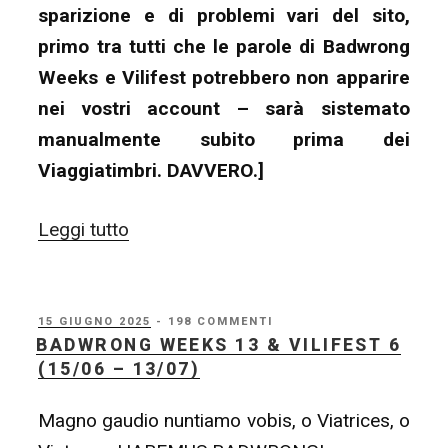
sparizione e di problemi vari del sito,
primo tra tutti che le parole di Badwrong
Weeks e Vilifest potrebbero non apparire
nei vostri account – sarà sistemato
manualmente subito prima dei
Viaggiatimbri. DAVVERO.]
“8ber
Leggi tutto
(fino
al
6/11)”
PUBBLICATO
15 GIUGNO 2025
- 198 COMMENTI
IL
BADWRONG WEEKS 13 & VILIFEST 6
(15/06 – 13/07)
Magno gaudio nuntiamo vobis, o Viatrices, o