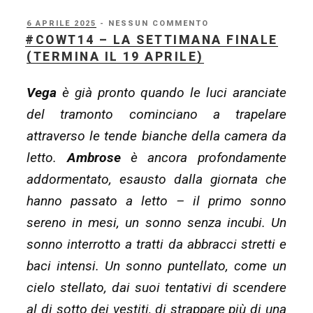
Epilogo
(?)”
PUBBLICATO
6 APRILE 2025
- NESSUN COMMENTO
IL
#COWT14 – LA SETTIMANA FINALE
(TERMINA IL 19 APRILE)
Vega
è già pronto quando le luci aranciate
del tramonto cominciano a trapelare
attraverso le tende bianche della camera da
letto.
Ambrose
è ancora profondamente
addormentato, esausto dalla giornata che
hanno passato a letto – il primo sonno
sereno in mesi, un sonno senza incubi. Un
sonno interrotto a tratti da abbracci stretti e
baci intensi. Un sonno puntellato, come un
cielo stellato, dai suoi tentativi di scendere
al di sotto dei vestiti, di strappare più di una