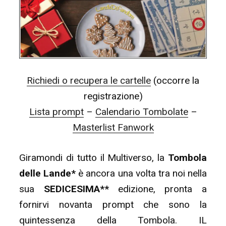
con
noi?
–
Richiesta
Cambi
Richiedi o recupera le cartelle
(occorre la
Prompt
registrazione)
&
Lista prompt
–
Calendario Tombolate
–
Calendario”
Masterlist Fanwork
Giramondi di tutto il Multiverso, la
Tombola
delle Lande*
è ancora una volta tra noi nella
sua
SEDICESIMA**
edizione, pronta a
fornirvi novanta prompt che sono la
quintessenza della Tombola. IL