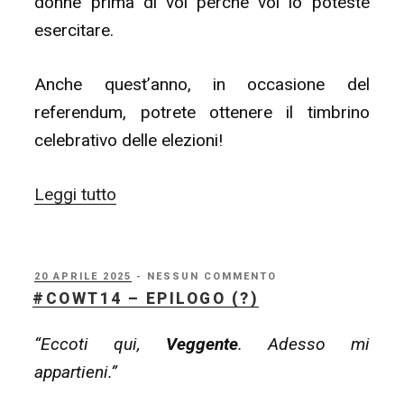
donne prima di voi perché voi lo poteste
esercitare.
Anche quest’anno, in occasione del
referendum, potrete ottenere il timbrino
celebrativo delle elezioni!
“Anche
Leggi tutto
io
ho
votato!
PUBBLICATO
20 APRILE 2025
- NESSUN COMMENTO
IL
#COWT14 – EPILOGO (?)
Referendum
2025”
“Eccoti qui,
Veggente
. Adesso mi
appartieni.”