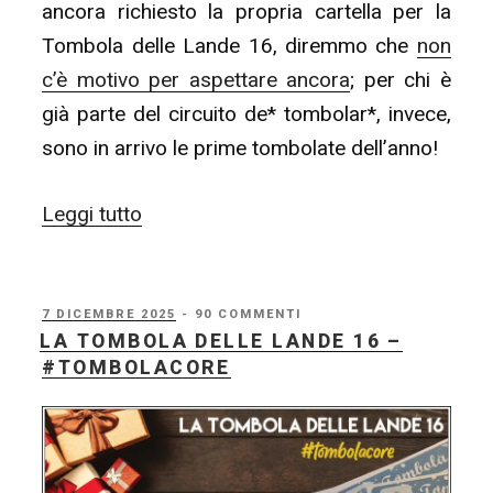
ancora richiesto la propria cartella per la
Tombola delle Lande 16, diremmo che
non
c’è motivo per aspettare ancora
; per chi è
già parte del circuito de* tombolar*, invece,
sono in arrivo le prime tombolate dell’anno!
“La
Leggi tutto
Tombola
delle
Lande
PUBBLICATO
7 DICEMBRE 2025
- 90 COMMENTI
IL
LA TOMBOLA DELLE LANDE 16 –
16
#TOMBOLACORE
–
Giocate
a
Tombola