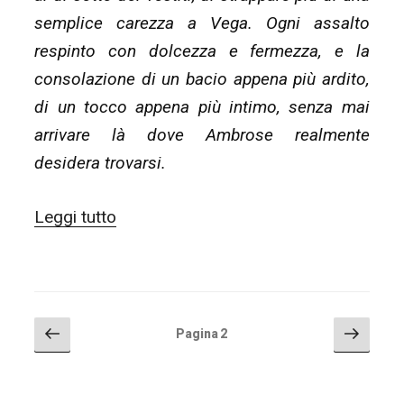
semplice carezza a Vega. Ogni assalto
respinto con dolcezza e fermezza, e la
consolazione di un bacio appena più ardito,
di un tocco appena più intimo, senza mai
arrivare là dove Ambrose realmente
desidera trovarsi.
“#COWT14
Leggi tutto
–
La
settimana
FINALE
PAGINAZIONE
Pagina
Pagin
Pagina
2
precedente
succe
DEGLI
(termina
ARTICOLI
il