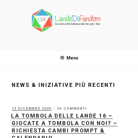
Salta
al
contenuto
LANDE DI FANDOM
La comunità italiana dai fan per i fan!
Menu
NEWS & INIZIATIVE PIÙ RECENTI
PUBBLICATO
13 DICEMBRE 2025
- 25 COMMENTI
IL
LA TOMBOLA DELLE LANDE 16 –
GIOCATE A TOMBOLA CON NOI? –
RICHIESTA CAMBI PROMPT &