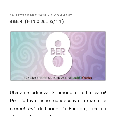
delle
Lande
PUBBLICATO
29 SETTEMBRE 2025
- 3 COMMENTI
IL
8BER (FINO AL 6/11)
16
–
#tombolacore”
Utenza e lurkanza, Giramondi di tutti i reami!
Per l’ottavo anno consecutivo tornano le
prompt list
di Lande Di Fandom, per un