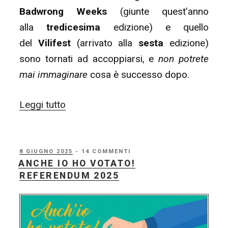
Badwrong Weeks
(giunte quest’anno
alla
tredicesima
edizione) e quello
del
Vilifest
(arrivato alla
sesta
edizione)
sono tornati ad accoppiarsi, e
non potrete
mai immaginare
cosa è successo dopo.
“Badwrong
Leggi tutto
Weeks
13
&
PUBBLICATO
8 GIUGNO 2025
- 14 COMMENTI
IL
ANCHE IO HO VOTATO!
Vilifest
REFERENDUM 2025
6
(15/06
–