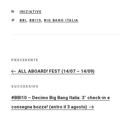
CATEGORIE
INIZIATIVE
TAG
BBI
,
BBI10
,
BIG BANG ITALIA
NAVIGAZIONE
PRECEDENTE
Articolo
ARTICOLI
precedente:
ALL ABOARD! FEST (14/07 – 14/09)
SUCCESSIVO
Articolo
successivo
#BBI10 – Decimo Big Bang Italia: 3° check-in e
consegna bozze! (entro il 3 agosto)