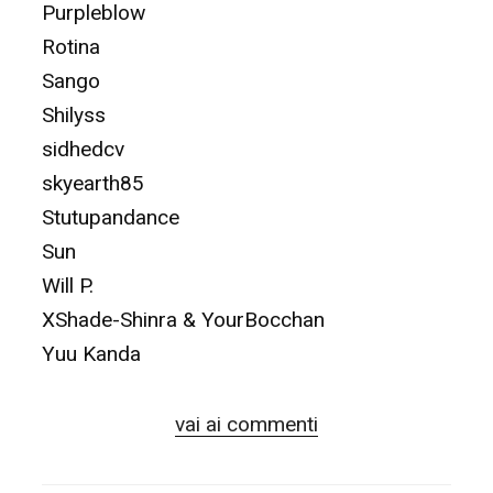
Purpleblow
Rotina
Sango
Shilyss
sidhedcv
skyearth85
Stutupandance
Sun
Will P.
XShade-Shinra & YourBocchan
Yuu Kanda
vai ai commenti