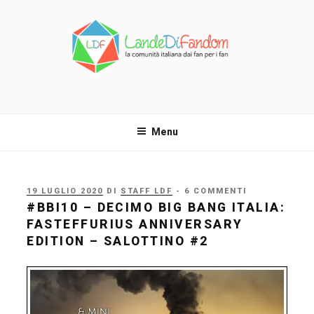
Salta
al
contenuto
LANDE DI FANDOM
La comunità italiana dai fan per i fan!
Menu
PUBBLICATO
19 LUGLIO 2020
DI
STAFF LDF
- 6 COMMENTI
IL
#BBI10 – DECIMO BIG BANG ITALIA:
FASTEFFURIUS ANNIVERSARY
EDITION – SALOTTINO #2