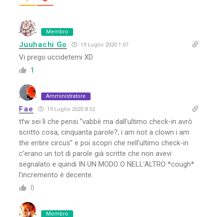
Membro
Juuhachi Go
19 Luglio 2020 1:07
Vi prego uccidetemi XD
1
Amministratore
Fae
19 Luglio 2020 8:52
tfw sei lì che pensi “vabbè ma dall’ultimo check-in avrò
scritto cosa, cinquanta parole?, i am not a clown i am
the entire circus” e poi scopri che nell’ultimo check-in
c’erano un tot di parole già scritte che non avevi
segnalato e quindi IN UN MODO O NELL’ALTRO *cough*
l’incremento è decente.
0
Membro