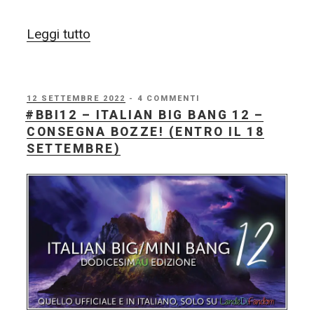
“#BBI12
Leggi tutto
–
Italian
Big
PUBBLICATO
12 SETTEMBRE 2022
- 4 COMMENTI
IL
#BBI12 – ITALIAN BIG BANG 12 –
Bang
CONSEGNA BOZZE! (ENTRO IL 18
12
SETTEMBRE)
–
il
post
di
claim!”