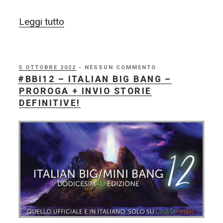
“#BBI12
Leggi tutto
–
Italian
Big
PUBBLICATO
5 OTTOBRE 2022
- NESSUN COMMENTO
IL
#BBI12 – ITALIAN BIG BANG –
Bang
PROROGA + INVIO STORIE
12
DEFINITIVE!
–
Modalità
di
pubblicazione”