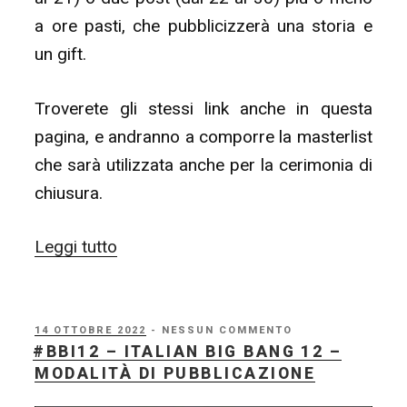
a ore pasti, che pubblicizzerà una storia e
un gift.
Troverete gli stessi link anche in questa
pagina, e andranno a comporre la masterlist
che sarà utilizzata anche per la cerimonia di
chiusura.
“#BBI12
Leggi tutto
–
Italian
Big
PUBBLICATO
14 OTTOBRE 2022
- NESSUN COMMENTO
IL
#BBI12 – ITALIAN BIG BANG 12 –
Bang
MODALITÀ DI PUBBLICAZIONE
12