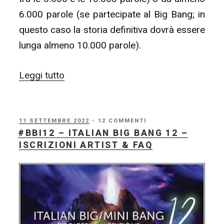
6.000 parole (se partecipate al Big Bang; in
questo caso la storia definitiva dovrà essere
lunga almeno 10.000 parole).
“#BBI12
Leggi tutto
–
Italian
Big
PUBBLICATO
11 SETTEMBRE 2022
- 12 COMMENTI
IL
#BBI12 – ITALIAN BIG BANG 12 –
Bang
ISCRIZIONI ARTIST & FAQ
12
–
Consegna
Bozze!
(entro