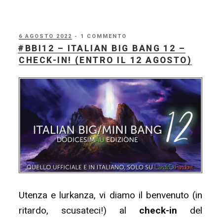
–
Italian
Big
PUBBLICATO
6 AGOSTO 2022
- 1 COMMENTO
IL
#BBI12 – ITALIAN BIG BANG 12 –
Bang
CHECK-IN! (ENTRO IL 12 AGOSTO)
12
–
ISCRIZIONI
ARTIST
&
FAQ”
Utenza e lurkanza, vi diamo il benvenuto (in
ritardo, scusateci!) al
check-in
del