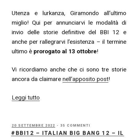
Utenza e lurkanza, Giramondo all’ultimo
miglio! Qui per annunciarvi le modalità di
invio delle storie definitive del BBI 12 e
anche per rallegrarvi l’esistenza – il termine
ultimo è
prorogato al 13 ottobre
!
Vi ricordiamo anche che ci sono tre storie
ancora da claimare
nell’apposito post
!
“#BBI12
Leggi tutto
–
Italian
Big
PUBBLICATO
20 SETTEMBRE 2022
- 35 COMMENTI
IL
#BBI12 – ITALIAN BIG BANG 12 – IL
Bang