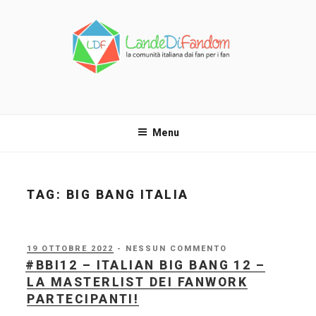
Salta
al
contenuto
LANDE DI FANDOM
La comunità italiana dai fan per i fan!
Menu
TAG:
BIG BANG ITALIA
PUBBLICATO
19 OTTOBRE 2022
- NESSUN COMMENTO
IL
#BBI12 – ITALIAN BIG BANG 12 –
LA MASTERLIST DEI FANWORK
PARTECIPANTI!