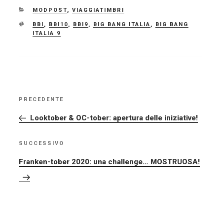
CATEGORIE
MODPOST
,
VIAGGIATIMBRI
TAG
BBI
,
BBI10
,
BBI9
,
BIG BANG ITALIA
,
BIG BANG
ITALIA 9
NAVIGAZIONE
PRECEDENTE
Articolo
ARTICOLI
precedente:
Looktober & OC-tober: apertura delle iniziative!
SUCCESSIVO
Articolo
successivo
Franken-tober 2020: una challenge… MOSTRUOSA!