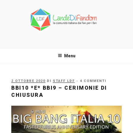
Salta
al
contenuto
LANDE DI FANDOM
La comunità italiana dai fan per i fan!
Menu
PUBBLICATO
2 OTTOBRE 2020
DI
STAFF LDF
- 4 COMMENTI
IL
BBI10 *E* BBI9 – CERIMONIE DI
CHIUSURA