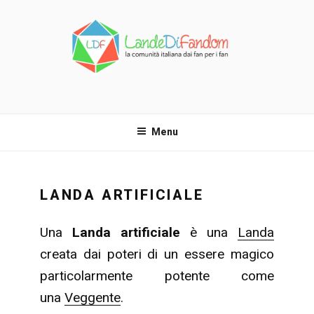
Salta
al
contenuto
LANDE DI FANDOM
La comunità italiana dai fan per i fan!
Menu
LANDA ARTIFICIALE
Una
Landa artificiale
è una
Landa
creata dai poteri di un essere magico
particolarmente potente come
una
Veggente
.