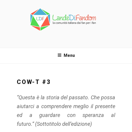
Salta
al
contenuto
LANDE DI FANDOM
La comunità italiana dai fan per i fan!
Menu
COW-T #3
“
Questa è la storia del passato. Che possa
aiutarci a comprendere meglio il presente
ed a guardare con speranza al
futuro.
”
(Sottotitolo dell’edizione)