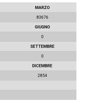
MARZO
83676
GIUGNO
0
SETTEMBRE
0
DICEMBRE
2854