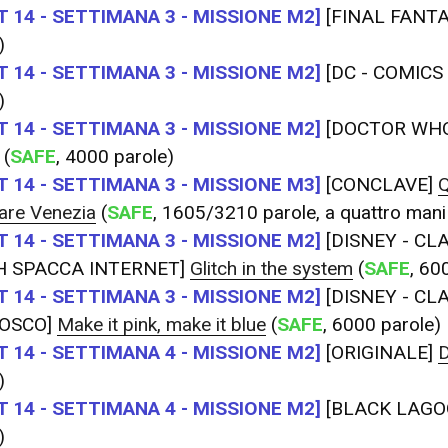
 14 - SETTIMANA 3 - MISSIONE M2]
[FINAL FANT
)
 14 - SETTIMANA 3 - MISSIONE M2]
[DC - COMICS
)
 14 - SETTIMANA 3 - MISSIONE M2]
[DOCTOR WHO
(
SAFE
, 4000 parole)
 14 - SETTIMANA 3 - MISSIONE M3]
[CONCLAVE]
Q
are Venezia
(
SAFE
, 1605/3210 parole, a quattro ma
 14 - SETTIMANA 3 - MISSIONE M2]
[DISNEY - CL
H SPACCA INTERNET]
Glitch in the system
(
SAFE
, 60
 14 - SETTIMANA 3 - MISSIONE M2]
[DISNEY - CL
BOSCO]
Make it pink, make it blue
(
SAFE
, 6000 parole)
 14 - SETTIMANA 4 - MISSIONE M2]
[ORIGINALE]
D
)
 14 - SETTIMANA 4 - MISSIONE M2]
[BLACK LAG
)