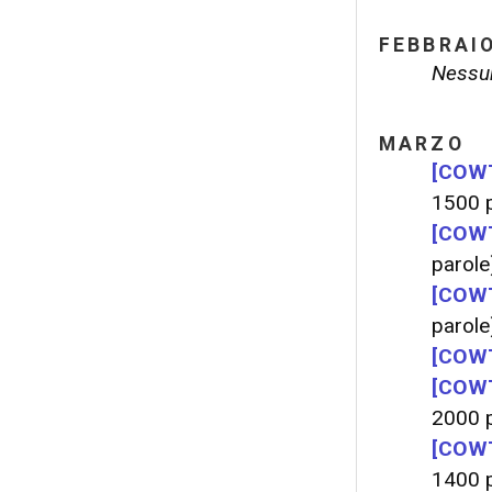
FEBBRAI
Nessun
MARZO
[COWT
1500 p
[COWT
parole
[COWT
parole
[COWT
[COWT
2000 p
[COWT
1400 p