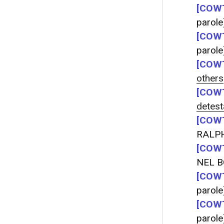
[COWT
parole
[COWT
parole
[COWT
others
[COWT
detest
[COWT
RALP
[COWT
NEL 
[COWT
parole
[COWT
parole