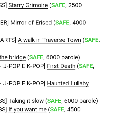
SS]
Starry Grimoire
(
SAFE
, 2500
ER]
Mirror of Erised
(
SAFE
, 4000
ARTS]
A walk in Traverse Town
(
SAFE
,
the bridge
(
SAFE
, 6000 parole)
- J-POP E K-POP]
First Death
(
SAFE
,
- J-POP E K-POP]
Haunted Lullaby
SS]
Taking it slow
(
SAFE
, 6000 parole)
SS]
If you want me
(
SAFE
, 4500