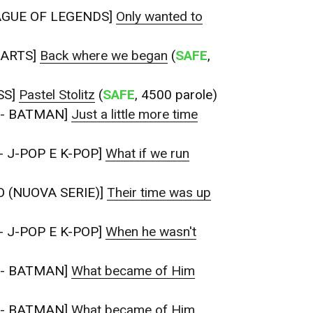
AGUE OF LEGENDS]
Only wanted to
ARTS]
Back where we began
(
SAFE
,
SS]
Pastel Stolitz
(
SAFE
, 4500 parole)
 - BATMAN]
Just a little more time
- J-POP E K-POP]
What if we run
 (NUOVA SERIE)]
Their time was up
- J-POP E K-POP]
When he wasn't
 - BATMAN]
What became of Him
 - BATMAN]
What became of Him