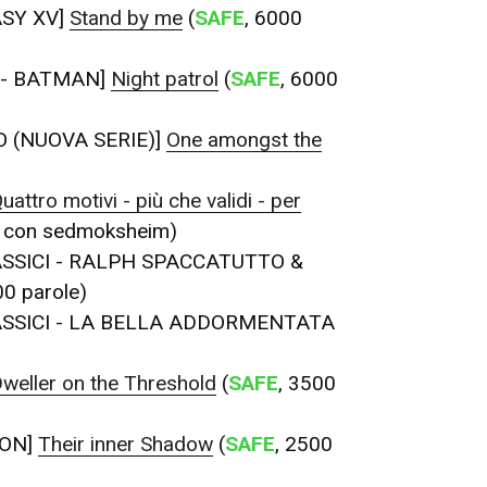
ASY XV]
Stand by me
(
SAFE
, 6000
 - BATMAN]
Night patrol
(
SAFE
, 6000
 (NUOVA SERIE)]
One amongst the
uattro motivi - più che validi - per
ni con sedmoksheim)
ASSICI - RALPH SPACCATUTTO &
00 parole)
ASSICI - LA BELLA ADDORMENTATA
weller on the Threshold
(
SAFE
, 3500
OON]
Their inner Shadow
(
SAFE
, 2500