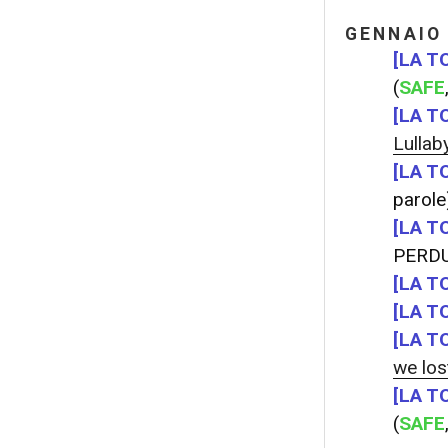
GENNAIO
[LA T
(
SAFE
[LA T
Lullab
[LA T
parole
[LA T
PERD
[LA T
[LA T
[LA T
we los
[LA T
(
SAFE