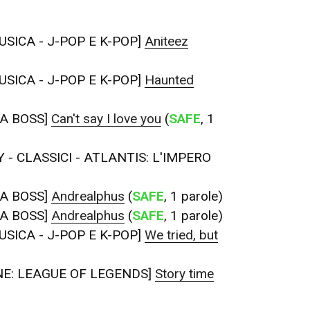
USICA - J-POP E K-POP]
Aniteez
USICA - J-POP E K-POP]
Haunted
A BOSS]
Can't say I love you
(
SAFE
, 1
 - CLASSICI - ATLANTIS: L'IMPERO
A BOSS]
Andrealphus
(
SAFE
, 1 parole)
A BOSS]
Andrealphus
(
SAFE
, 1 parole)
USICA - J-POP E K-POP]
We tried, but
E: LEAGUE OF LEGENDS]
Story time