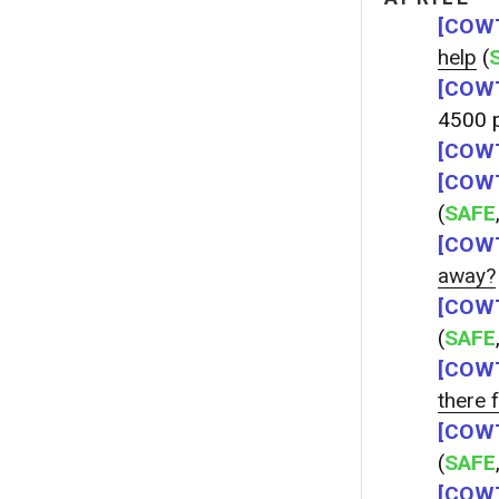
[COWT
help
(
[COWT
4500 p
[COWT
[COWT
(
SAFE
[COWT
away?
[COWT
(
SAFE
[COWT
there 
[COWT
(
SAFE
[COWT