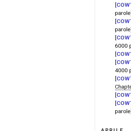
[COWT
parole
[COWT
parole
[COWT
6000 p
[COWT
[COWT
4000 p
[COWT
Chapte
[COWT
[COWT
parole
APRILE