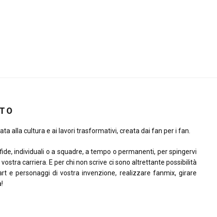
ITO
ta alla cultura e ai lavori trasformativi, creata dai fan per i fan.
sfide, individuali o a squadre, a tempo o permanenti, per spingervi
la vostra carriera. E per chi non scrive ci sono altrettante possibilità
rt e personaggi di vostra invenzione, realizzare fanmix, girare
à!