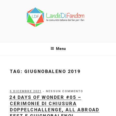
Salta
al
contenuto
LANDE DI FANDOM
La comunità italiana dai fan per i fan!
Menu
TAG:
GIUGNOBALENO 2019
PUBBLICATO
5 DICEMBRE 2021
- NESSUN COMMENTO
IL
24 DAYS OF WONDER #05 –
CERIMONIE DI CHIUSURA
DOPPELCHALLENGE, ALL ABROAD