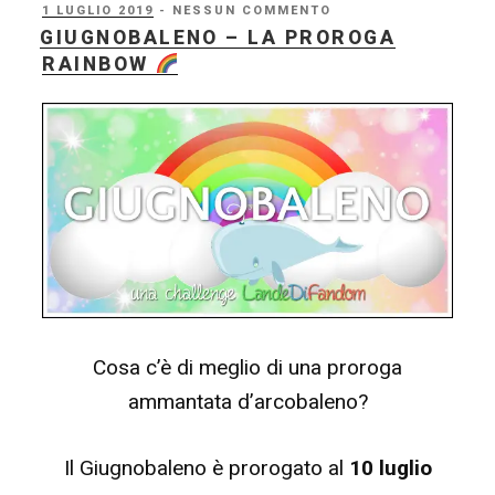
Wonder
PUBBLICATO
1 LUGLIO 2019
- NESSUN COMMENTO
IL
GIUGNOBALENO – LA PROROGA
#05
RAINBOW
–
Cerimonie
di
chiusura
DoppelChallenge,
All
Abroad
Fest
e
Cosa c’è di meglio di una proroga
Giugnobaleno!”
ammantata d’arcobaleno?
Il Giugnobaleno è prorogato al
10 luglio