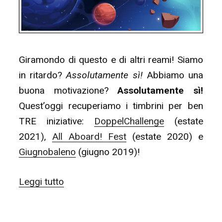
Giramondo di questo e di altri reami! Siamo
in ritardo?
Assolutamente sì!
Abbiamo una
buona motivazione?
Assolutamente sì!
Quest’oggi recuperiamo i timbrini per ben
TRE iniziative:
DoppelChallenge
(estate
2021),
All Aboard! Fest
(estate 2020) e
Giugnobaleno
(giugno 2019)!
“24
Leggi tutto
Days
of