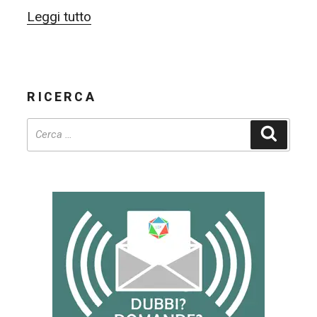
“GIUGNOBALENO
Leggi tutto
(01/06
–
30/06)”
RICERCA
Cerca