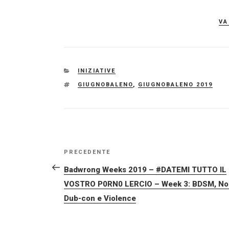
va
CATEGORIE
INIZIATIVE
TAG
GIUGNOBALENO
,
GIUGNOBALENO 2019
NAVIGAZIONE
Articolo
PRECEDENTE
ARTICOLI
precedente:
Badwrong Weeks 2019 – #DATEMI TUTTO IL
VOSTRO P0RN0 LERCIO – Week 3: BDSM, No
Dub-con e Violence