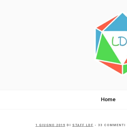
Salta
al
contenuto
LANDE DI 
La comunità italiana dai fan per 
Home
PUBBLICATO
1 GIUGNO 2019
DI
STAFF LDF
- 33 COMMENTI