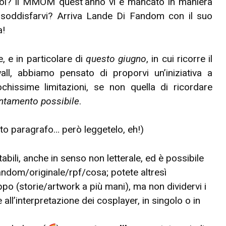
voi? Il MMOM quest’anno vi è mancato in maniera
 soddisfarvi? Arriva Lande Di Fandom con il suo
a!
, e in particolare di
questo giugno
, in cui ricorre il
ll, abbiamo pensato di proporvi un’iniziativa a
chissime limitazioni, se non quella di ricordare
ientamento possibile
.
o paragrafo… però leggetelo, eh!)
bili, anche in senso non letterale, ed è possibile
ndom/originale/rpf/cosa; potete altresì
po (storie/artwork a più mani), ma non dividervi i
ll’interpretazione dei cosplayer, in singolo o in