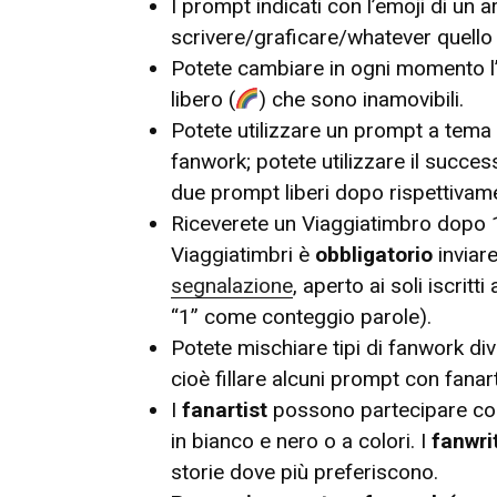
I prompt indicati con l’emoji di un 
scrivere/graficare/whatever quello 
Potete cambiare in ogni momento l
libero (
) che sono inamovibili.
Potete utilizzare un prompt a tema 
fanwork; potete utilizzare il success
due prompt liberi dopo rispettivame
Riceverete un Viaggiatimbro dopo 1, 
Viaggiatimbri è
obbligatorio
inviare
segnalazione
, aperto ai soli iscrit
“1” come conteggio parole).
Potete mischiare tipi di fanwork div
cioè fillare alcuni prompt con fanart,
I
fanartist
possono partecipare con di
in bianco e nero o a colori. I
fanwri
storie dove più preferiscono.