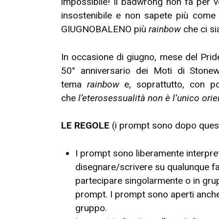
impossibile! Il badwrong non fa per 
insostenibile e non sapete più come
GIUGNOBALENO più
rainbow
che ci si
In occasione di giugno, mese del Pride
50° anniversario dei Moti di Stonewa
tema
rainbow
e, soprattutto, con po
che
l’eterosessualità non è l’unico or
LE REGOLE
(i prompt sono dopo quest
I prompt sono liberamente interpreta
disegnare/scrivere su qualunque fa
partecipare singolarmente o in grup
prompt. I prompt sono aperti anche a
gruppo.