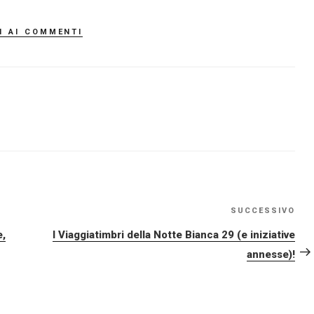
i ai commenti
SUCCESSIVO
Art
su
e,
I Viaggiatimbri della Notte Bianca 29 (e iniziative
annesse)!