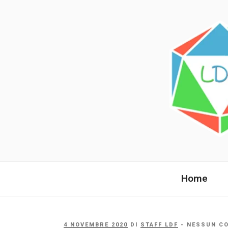
Salta
al
contenuto
LANDE DI 
La comunità italiana dai fan per 
Home
PUBBLICATO
4 NOVEMBRE 2020
DI
STAFF LDF
- NESSUN C