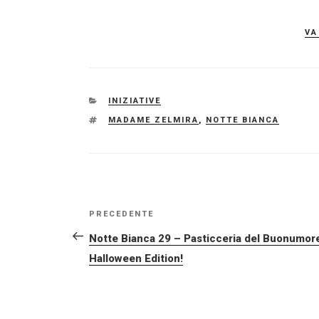
va
CATEGORIE
INIZIATIVE
TAG
MADAME ZELMIRA
,
NOTTE BIANCA
NAVIGAZIONE
Articolo
PRECEDENTE
ARTICOLI
precedente:
Notte Bianca 29 – Pasticceria del Buonumor
Halloween Edition!