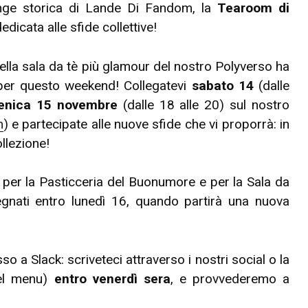
lenge storica di Lande Di Fandom, la
Tearoom di
dedicata alle sfide collettive!
ella sala da tè più glamour del nostro Polyverso ha
per questo weekend! Collegatevi
sabato 14
(dalle
enica 15 novembre
(dalle 18 alle 20) sul nostro
m
) e partecipate alle nuove sfide che vi proporrà: in
ollezione!
, per la Pasticceria del Buonumore e per la Sala da
nati entro lunedì 16, quando partirà una nuova
 a Slack: scriveteci attraverso i nostri social o la
nel menu)
entro venerdì sera
, e provvederemo a