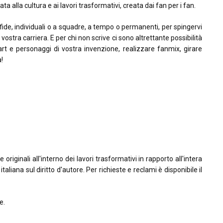
ta alla cultura e ai lavori trasformativi, creata dai fan per i fan.
sfide, individuali o a squadre, a tempo o permanenti, per spingervi
la vostra carriera. E per chi non scrive ci sono altrettante possibilità
rt e personaggi di vostra invenzione, realizzare fanmix, girare
à!
riginali all'interno dei lavori trasformativi in rapporto all'intera
taliana sul diritto d'autore. Per richieste e reclami è disponibile il
e.