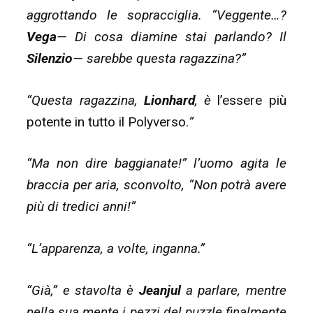
aggrottando le sopracciglia. “Veggente…?
Vega
— Di cosa diamine stai parlando? Il
Silenzio
— sarebbe questa ragazzina?”
“Questa ragazzina,
Lionhard
, è
l’essere più
potente in tutto il Polyverso.
”
“Ma non dire baggianate!” l’uomo agita le
braccia per aria, sconvolto, “Non potrà avere
più di tredici anni!”
“L’apparenza, a volte, inganna.”
“Già,” e stavolta è
Jeanjul
a parlare, mentre
nella sua mente i pezzi del puzzle finalmente