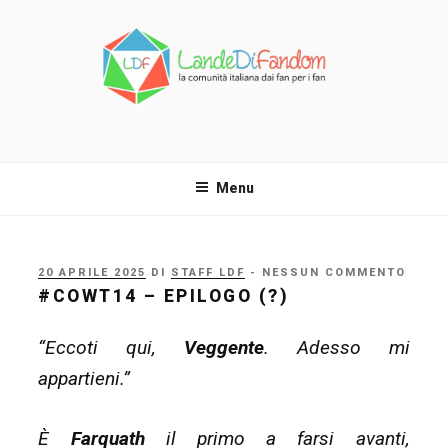
Salta
al
contenuto
LANDE DI FANDOM
La comunità italiana dai fan per i fan!
Menu
PUBBLICATO
20 APRILE 2025
DI
STAFF LDF
- NESSUN COMMENTO
IL
#COWT14 – EPILOGO (?)
“Eccoti qui,
Veggente
. Adesso mi
appartieni.”
È
Farquath
il primo a farsi avanti,