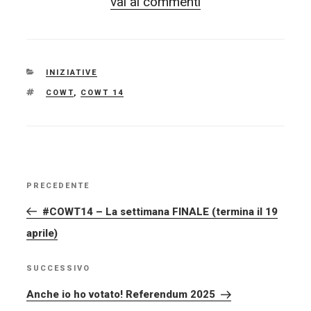
vai ai commenti
CATEGORIE
INIZIATIVE
TAG
COWT
,
COWT 14
NAVIGAZIONE
PRECEDENTE
Articolo
ARTICOLI
precedente:
#COWT14 – La settimana FINALE (termina il 19
aprile)
SUCCESSIVO
Articolo
successivo
Anche io ho votato! Referendum 2025