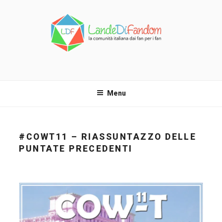
Salta
al
contenuto
LANDE DI FANDOM
La comunità italiana dai fan per i fan!
Menu
#COWT11 – RIASSUNTAZZO DELLE
PUNTATE PRECEDENTI