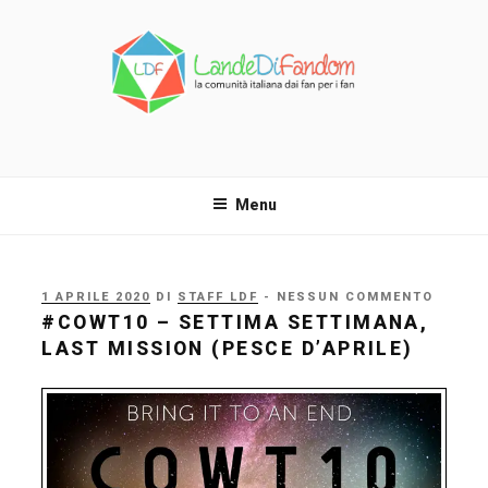
Salta
al
contenuto
LANDE DI FANDOM
La comunità italiana dai fan per i fan!
Menu
PUBBLICATO
1 APRILE 2020
DI
STAFF LDF
- NESSUN COMMENTO
IL
#COWT10 – SETTIMA SETTIMANA,
LAST MISSION (PESCE D’APRILE)