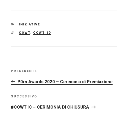
CATEGORIE
INIZIATIVE
TAG
COWT
,
COWT 10
NAVIGAZIONE
PRECEDENTE
Articolo
ARTICOLI
precedente:
P0rn Awards 2020 – Cerimonia di Premiazione
SUCCESSIVO
Articolo
successivo
#COWT10 – CERIMONIA DI CHIUSURA