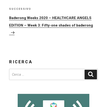
SUCCESSIVO
Articolo
successivo
Badwrong Weeks 2020 – HEALTHCARE ANGELS
EDITION – Week 3: Fifty-one shades of badwrong
RICERCA
Cerca