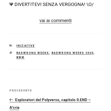
Ψ
DIVERTITEVI SENZA VERGOGNA! \O/
vai ai commenti
CATEGORIE
INIZIATIVE
TAG
BADWRONG WEEKS
,
BADWRONG WEEKS 2020
,
BWW
NAVIGAZIONE
PRECEDENTE
Articolo
ARTICOLI
precedente:
Esploratori del Polyverso, capitolo 0.END –
A’cria