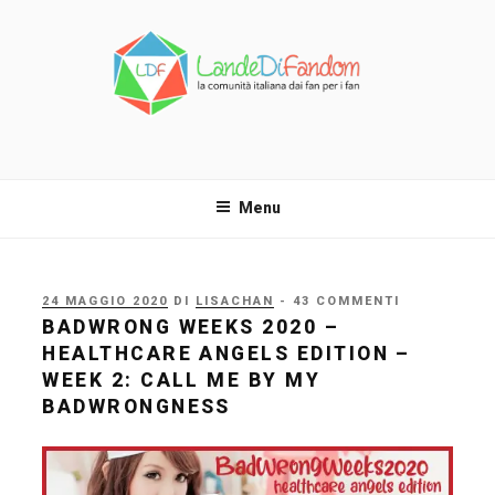
Salta
al
contenuto
LANDE DI FANDOM
La comunità italiana dai fan per i fan!
Menu
PUBBLICATO
24 MAGGIO 2020
DI
LISACHAN
- 43 COMMENTI
IL
BADWRONG WEEKS 2020 –
HEALTHCARE ANGELS EDITION –
WEEK 2: CALL ME BY MY
BADWRONGNESS