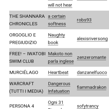
will not hear
THE SHANNARA
a certain
robs93
CHRONICLES
softness
ORGOGLIO E
Naughty
alexisriversong
PREGIUDIZIO
book
FREE! – IWATOBI
Makoto non
zenzeromante
SWIM CLUB
parla inglese
MURCIÉLAGO
Heartbeat
danzanelfuoco
WARCRAFT
Dangerous
fiammadrakon
(TUTTI I MEDIA)
Infatuation
Ogni 31
PERSONA 4
sofytrancy