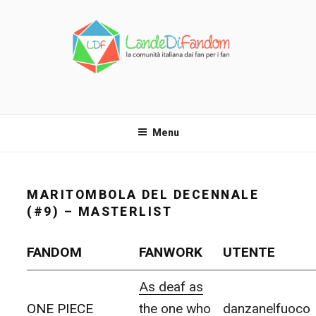
Salta
al
contenuto
LANDE DI FANDOM
La comunità italiana dai fan per i fan!
Menu
MARITOMBOLA DEL DECENNALE
(#9) – MASTERLIST
FANDOM
FANWORK
UTENTE
As deaf as
ONE PIECE
the one who
danzanelfuoco