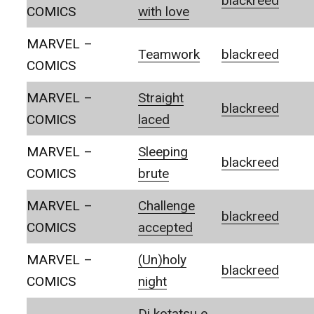
blackreed
COMICS
with love
MARVEL –
Teamwork
blackreed
COMICS
MARVEL –
Straight
blackreed
COMICS
laced
MARVEL –
Sleeping
blackreed
COMICS
brute
MARVEL –
Challenge
blackreed
COMICS
accepted
MARVEL –
(Un)holy
blackreed
COMICS
night
Di kotatsu e