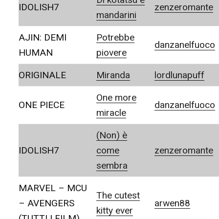
IDOLISH7
zenzeromante
mandarini
AJIN: DEMI
Potrebbe
danzanelfuoco
HUMAN
piovere
ORIGINALE
Miranda
lordlunapuff
One more
ONE PIECE
danzanelfuoco
miracle
(Non) è
IDOLISH7
come
zenzeromante
sembra
MARVEL – MCU
The cutest
– AVENGERS
arwen88
kitty ever
(TUTTI I FILM)