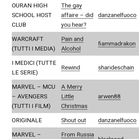
OURAN HIGH
The gay
SCHOOL HOST
affaire – did
danzanelfuoco
CLUB
you hear?
WARCRAFT
Pain and
fiammadrakon
(TUTTI I MEDIA)
Alcohol
I MEDICI (TUTTE
Rewind
sharideschain
LE SERIE)
MARVEL – MCU
A Merry
– AVENGERS
Little
arwen88
(TUTTI I FILM)
Christmas
ORIGINALE
Shout out
danzanelfuoco
MARVEL –
From Russia