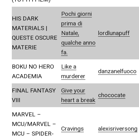
Pochi giorni
HIS DARK
prima di
MATERIALS |
Natale,
lordlunapuff
QUESTE OSCURE
qualche anno
MATERIE
fa.
BOKU NO HERO
Like a
danzanelfuoco
ACADEMIA
murderer
FINAL FANTASY
Give your
chococate
VIII
heart a break
MARVEL –
MCU/MARVEL –
Cravings
alexisriversong
MCU – SPIDER-