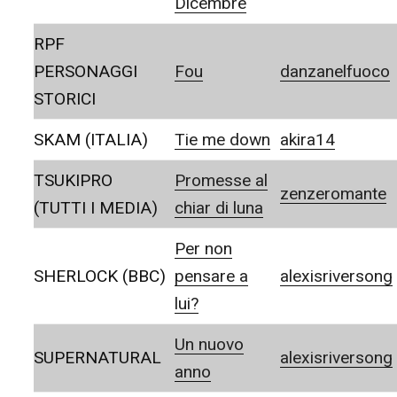
Dicembre
RPF
PERSONAGGI
Fou
danzanelfuoco
STORICI
SKAM (ITALIA)
Tie me down
akira14
TSUKIPRO
Promesse al
zenzeromante
(TUTTI I MEDIA)
chiar di luna
Per non
SHERLOCK (BBC)
pensare a
alexisriversong
lui?
Un nuovo
SUPERNATURAL
alexisriversong
anno