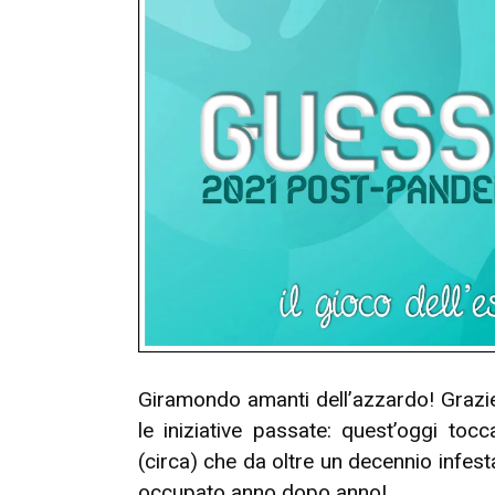
Giramondo amanti dell’azzardo! Grazi
le iniziative passate: quest’oggi toc
(circa) che da oltre un decennio infes
occupato anno dopo anno!