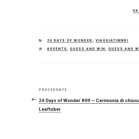
va
CATEGORIE
24 DAYS OF WONDER
,
VIAGGIATIMBRI
TAG
AVVENTO
,
GUESS AND WIN
,
GUESS AND W
NAVIGAZIONE
Articolo
PRECEDENTE
ARTICOLI
precedente:
24 Days of Wonder #09 – Cerimonia di chius
Leaftober