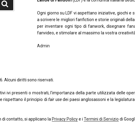
Lande di Fandom
(LDF) è la comunità italiana dedica
Cerca
Ogni giorno su LDF vi aspettano iniziative, giochi e 
a scrivere le migliori fanfiction e storie originali del
per inventare ogni tipo di fanwork, disegnare fana
fanvideo, e stimolare al massimo la vostra creativit
Admin
. Alcuni diritti sono riservati.
 ivi presenti o mostrati, l'importanza della parte utilizzata delle opere o
e rispettano il principio di
fair use
dei paesi anglosassoni e la legislatura i
di contatto, si applicano la
Privacy Policy
e i
Termini di Servizio
di Googl