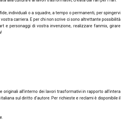
ta alla cultura e ai lavori trasformativi, creata dai fan per i fan.
sfide, individuali o a squadre, a tempo o permanenti, per spingervi
la vostra carriera. E per chi non scrive ci sono altrettante possibilità
rt e personaggi di vostra invenzione, realizzare fanmix, girare
à!
riginali all'interno dei lavori trasformativi in rapporto all'intera
taliana sul diritto d'autore. Per richieste e reclami è disponibile il
e.