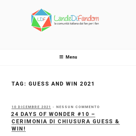
Salta
al
contenuto
LANDE DI FANDOM
La comunità italiana dai fan per i fan!
Menu
TAG:
GUESS AND WIN 2021
PUBBLICATO
10 DICEMBRE 2021
- NESSUN COMMENTO
IL
24 DAYS OF WONDER #10 –
CERIMONIA DI CHIUSURA GUESS &
WIN!