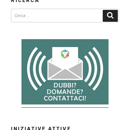
RICERCA
Win
6
Cerca
–
Euro
2020”
INIZIATIVE ATTIVE