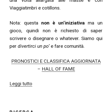
una volta allargata alle masse e con
Viaggiatimbri e cotillons.
Nota: questa
non è un’iniziativa
ma un
gioco, quindi non è richiesto di saper
scrivere o disegnare o whatever. Siamo qui
per
divertirci un po’
e fare comunità.
PRONOSTICI E CLASSIFICA AGGIORNATA
–
HALL OF FAME
“GAME
Leggi tutto
TIME:
Guess
&