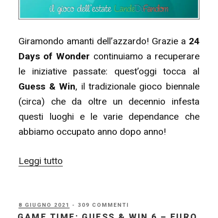
Giramondo amanti dell’azzardo! Grazie a
24
Days of Wonder
continuiamo a recuperare
le iniziative passate: quest’oggi tocca al
Guess & Win
, il tradizionale gioco biennale
(circa) che da oltre un decennio infesta
questi luoghi e le varie dependance che
abbiamo occupato anno dopo anno!
“24
Leggi tutto
Days
of
Wonder
PUBBLICATO
8 GIUGNO 2021
- 309 COMMENTI
IL
GAME TIME: GUESS & WIN 6 – EURO