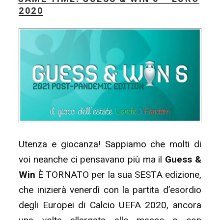
#10
2020
–
Cerimonia
di
chiusura
Guess
&
Win!”
Utenza e giocanza! Sappiamo che molti di
voi neanche ci pensavano più ma il
Guess &
Win
È TORNATO per la sua SESTA edizione,
che inizierà venerdì con la partita d’esordio
degli Europei di Calcio UEFA 2020, ancora