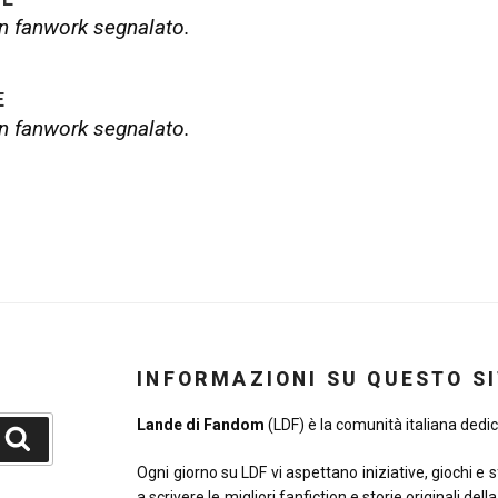
 fanwork segnalato.
E
 fanwork segnalato.
INFORMAZIONI SU QUESTO S
Lande di Fandom
(LDF) è la comunità italiana dedica
Cerca
Ogni giorno su LDF vi aspettano iniziative, giochi e 
a scrivere le migliori fanfiction e storie originali del