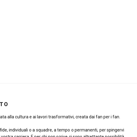
ITO
ta alla cultura e ai lavori trasformativi, creata dai fan per i fan.
sfide, individuali o a squadre, a tempo o permanenti, per spingervi
la vostra carriera. E per chi non scrive ci sono altrettante possibilità